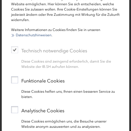
Website ermöglichen. Hier können Sie sich entscheiden, welche
Das EU-Projekt cities.multimodal fördert in neun Ostsee-
Kieler Unternehmen e-nema wird über die IB.SH für die
Cookies Sie zulassen wollen. Ihre Cookie-Einstellungen können Sie
jederzeit ändern oder Ihre Zustimmung mit Wirkung für die Zukunft
Anrainerländern die Nutzung umweltfreundlicher
Entwicklung eines ganzheitlichen Energiemanagements
Modernes Gasheizkraftwerk produziert umweltschonend
widerrufen.
Verkehrsmittel.
gefördert
und wirtschaftlich Fernwärme und Strom
Von wegen, die Ostsee ist langweilig! Wer einmal an
Weitere Informationen zu Cookies finden Sie in unseren
Datenschutzhinweisen
.
einer Boots- oder Schnorcheltour des Projekts UNDINE II
Erfolgsgeschichte lesen
Erfolgsgeschichte lesen
Erfolgsgeschichte lesen
teilgenommen hat, weiß, wie vielfältig und faszinierend
das heimische Meer ist.
Technisch notwendige Cookies
Diese Cookies sind zwingend erforderlich, damit Sie die
Erfolgsgeschichte lesen
Aktuelles
Website der IB.SH aufrufen können.
Funktionale Cookies
Diese Cookies helfen uns, Ihnen einen besseren Service zu
bieten.
Analytische Cookies
Diese Cookies ermöglichen uns, die Besuche unserer
Website anonym auszuwerten und zu analysieren.