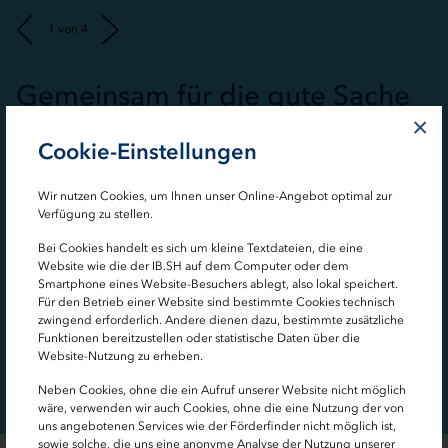
Vorheriges
Nächstes
1 von 4
Gemeinsam für die gute Sache
UNDINE II zeigt Vielfalt und
Großer Erfolg - Kleiner Wurm
Kiels intelligente Energie-
×
Faszination des heimischen
Lösung
Cookie-Einstellungen
Meeres
Wir nutzen Cookies, um Ihnen unser Online-Angebot optimal zur
Verfügung zu stellen.
Bei Cookies handelt es sich um kleine Textdateien, die eine
Website wie die der IB.SH auf dem Computer oder dem
Smartphone eines Website-Besuchers ablegt, also lokal speichert.
Für den Betrieb einer Website sind bestimmte Cookies technisch
zwingend erforderlich. Andere dienen dazu, bestimmte zusätzliche
Funktionen bereitzustellen oder statistische Daten über die
Website-Nutzung zu erheben.
Neben Cookies, ohne die ein Aufruf unserer Website nicht möglich
wäre, verwenden wir auch Cookies, ohne die eine Nutzung der von
uns angebotenen Services wie der Förderfinder nicht möglich ist,
sowie solche, die uns eine anonyme Analyse der Nutzung unserer