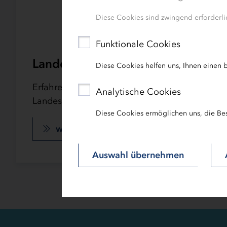
Diese Cookies sind zwingend erforderlic
Funktionale Cookies
Landesprogramm Arbeit (LPA) 20
Diese Cookies helfen uns, Ihnen einen b
Erfahren Sie mehr über die Ziele und Förderan
Analytische Cookies
Landesprogramms Arbeit 2021-2027.
Diese Cookies ermöglichen uns, die Be
weitere Informationen
Auswahl übernehmen