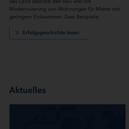
das Land deshalb den Bau und die
bezahlbaren modernen Wohnraum in Tornesch
Modernisierung von Wohnungen für Mieter mit
Erfolgsgeschichte lesen
Deutsche und dänische Museen vernetzen sich –
geringem Einkommen. Zwei Beispiele.
unterstützt durch Fördermittel
Erfolgsgeschichte lesen
Erfolgsgeschichte lesen
Erfolgsgeschichte lesen
Aktuelles