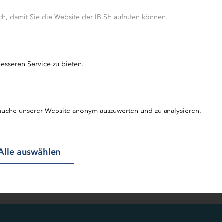
h, damit Sie die Website der IB.SH aufrufen können.
Landesprogramm
21-2027
esseren Service zu bieten.
Sie suchen nach Inf
sätze des
die Förderperiode 20
Folgeprogramm und d
suche unserer Website anonym auszuwerten und zu analysieren.
Alle auswählen