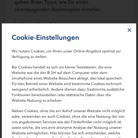
geben Ihnen Tipps, wie Sie einen
überzeugenden Businessplan erstellen.
mehr erfahren
×
Cookie-Einstellungen
Wir nutzen Cookies, um Ihnen unser Online-Angebot optimal zur
Verfügung zu stellen.
Bei Cookies handelt es sich um kleine Textdateien, die eine
Website wie die der IB.SH auf dem Computer oder dem
Smartphone eines Website-Besuchers ablegt, also lokal speichert.
Für den Betrieb einer Website sind bestimmte Cookies technisch
zwingend erforderlich. Andere dienen dazu, bestimmte zusätzliche
Funktionen bereitzustellen oder statistische Daten über die
Website-Nutzung zu erheben.
Neben Cookies, ohne die ein Aufruf unserer Website nicht möglich
wäre, verwenden wir auch Cookies, ohne die eine Nutzung der von
uns angebotenen Services wie der Förderfinder nicht möglich ist,
Wir geben Gründerinnen und
sowie solche, die uns eine anonyme Analyse der Nutzung unserer
Unternehmerinnen Rückenwind
Website ermöglichen. Hier können Sie sich entscheiden, welche