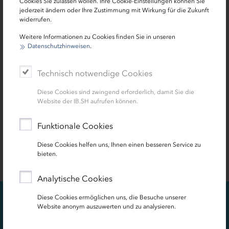
Cookies Sie zulassen wollen. Ihre Cookie-Einstellungen können Sie
Workshops und Veranstaltungen für
jederzeit ändern oder Ihre Zustimmung mit Wirkung für die Zukunft
widerrufen.
Gründerinnen und Unternehmerinnen, Beratung
speziell durch unsere Förderlotsinnen, der IB.SH
Weitere Informationen zu Cookies finden Sie in unseren
Unternehmerinnenpreis und vieles mehr: Wir
Datenschutzhinweisen
.
engagieren uns besonders dafür, noch mehr
Frauen für eine Existenzgründung oder
Technisch notwendige Cookies
Unternehmensnachfolge zu begeistern.
Diese Cookies sind zwingend erforderlich, damit Sie die
Website der IB.SH aufrufen können.
mehr erfahren
Funktionale Cookies
Diese Cookies helfen uns, Ihnen einen besseren Service zu
bieten.
Analytische Cookies
Diese Cookies ermöglichen uns, die Besuche unserer
Erfolgsgeschichten
Website anonym auszuwerten und zu analysieren.