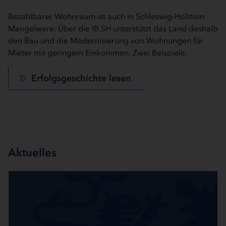
Bezahlbarer Wohnraum ist auch in Schleswig-Holstein
In Rendsburg heizen die Kreisverwaltung und der
Das Flensburger Unternehmen Meesenburg setzt auf
Kieler Unternehmen e-nema wird über die IB.SH für die
Die Baugenossenschaft Adlershorst eG schafft
Mangelware. Über die IB.SH unterstützt das Land deshalb
Uhrenblock künftig mithilfe von Eis.
Digitalisierung
Entwicklung eines ganzheitlichen Energiemanagements
bezahlbaren modernen Wohnraum in Tornesch
den Bau und die Modernisierung von Wohnungen für
gefördert
Im Kieler AnscharPark entsteht ein modernes
Mieter mit geringem Einkommen. Zwei Beispiele.
Erfolgsgeschichte lesen
Erfolgsgeschichte lesen
Erfolgsgeschichte lesen
Wohnquartier mit insgesamt 150 Mietwohnungen in
Erfolgsgeschichte lesen
einem historischen Ensemble denkmalgeschützter
Erfolgsgeschichte lesen
Gebäude.
Erfolgsgeschichte lesen
Aktuelles