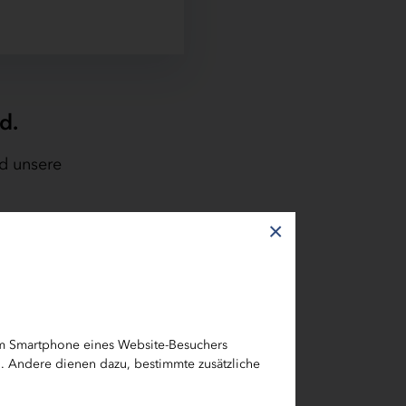
d.
d unsere
×
Bitte
eichen uns
enden Sie
em Smartphone eines Website-Besuchers
h. Andere dienen dazu, bestimmte zusätzliche