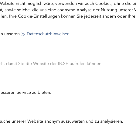
 Website nicht möglich wäre, verwenden wir auch Cookies, ohne die 
ist, sowie solche, die uns eine anonyme Analyse der Nutzung unserer
len. Ihre Cookie-Einstellungen können Sie jederzeit ändern oder Ihr
 in unseren
Datenschutzhinweisen
.
zum Kontaktformular
.
]ib-sh.de
h, damit Sie die Website der IB.SH aufrufen können.
Beschwerde je nach Komplexität in einem angemessene
esseren Service zu bieten.
rhalb von acht Bankarbeitstagen fallabschließend be
telle einer Eingangsbestätigung eine Antwort.
idung Ihren Erwartungen nicht entsprechen sollte und 
suche unserer Website anonym auszuwerten und zu analysieren.
 Sie die Möglichkeit, sich an die
s Bundesverbands Öffentlicher Banken
zu wenden oder 