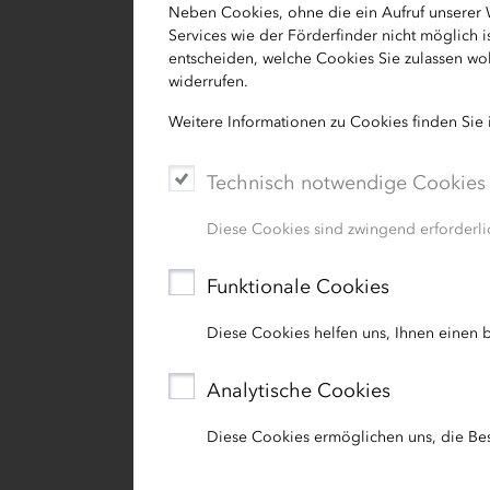
Neben Cookies, ohne die ein Aufruf unserer
IB.SH
Services wie der Förderfinder nicht möglich 
Beschwerdemanagement
entscheiden, welche Cookies Sie zulassen wol
Zur Helling 5-6
widerrufen.
24143 Kiel
Weitere Informationen zu Cookies finden Sie
Kontaktformular: Hier gelangen Sie
Technisch notwendige Cookies
E-Mail:
beschwerdemanagement[at
Diese Cookies sind zwingend erforderlic
Fax: 0431 / 9905 – 3383
Funktionale Cookies
Wir werden die Beantwortung Ihrer 
Diese Cookies helfen uns, Ihnen einen b
vornehmen. Kann die Beschwerde inne
werden, so erhalten Sie bereits an S
Analytische Cookies
Sofern unsere abschließende Entsche
Diese Cookies ermöglichen uns, die Be
Ihrem Anliegen festhalten, besteht für
Verbraucherschlichtungsstelle de