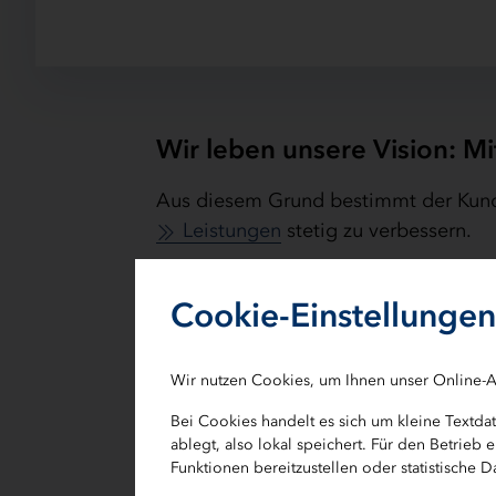
Wir leben unsere Vision: Mi
Aus diesem Grund bestimmt der Kunde
Leistungen
stetig zu verbessern.
Unser zentrales Beschwerdemanagemen
Cookie-Einstellungen
geben Sie uns dabei mindestens den 
über unser Kontaktformular, per Post,
Wir nutzen Cookies, um Ihnen unser Online-A
Sie möchte Ihrer Beschwerde Anlagen
eine E-Mail.
Bei Cookies handelt es sich um kleine Textd
ablegt, also lokal speichert. Für den Betrie
Postanschrift:
Funktionen bereitzustellen oder statistische