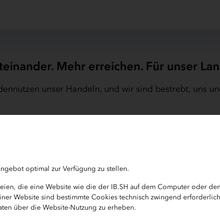
teinander. Mehr erreichen. Für unser Lan
nnutzen unser Handeln, und wir sind bestrebt, uns un
t nimmt Ihr Anliegen auf und bearbeitet es zeitnah. 
Beschwerdegrund sowie Ihre Kontaktdaten auf. Sie err
 E-Mail oder Fax.
ngebot optimal zur Verfügung zu stellen.
 beifügen? Nutzen Sie dafür bitte den Postweg oder s
ateien, die eine Website wie die der IB.SH auf dem Computer oder d
b einer Website sind bestimmte Cookies technisch zwingend erforderlic
 Daten über die Website-Nutzung zu erheben.