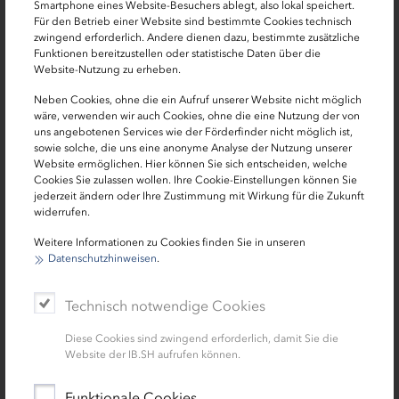
Smartphone eines Website-Besuchers ablegt, also lokal speichert.
Für den Betrieb einer Website sind bestimmte Cookies technisch
zwingend erforderlich. Andere dienen dazu, bestimmte zusätzliche
Funktionen bereitzustellen oder statistische Daten über die
Website-Nutzung zu erheben.
Neben Cookies, ohne die ein Aufruf unserer Website nicht möglich
wäre, verwenden wir auch Cookies, ohne die eine Nutzung der von
uns angebotenen Services wie der Förderfinder nicht möglich ist,
17.06.2024 | News
sowie solche, die uns eine anonyme Analyse der Nutzung unserer
Website ermöglichen. Hier können Sie sich entscheiden, welche
Umfrage zu Interreg Deutschland-
Cookies Sie zulassen wollen. Ihre Cookie-Einstellungen können Sie
Danmark: Ihre Meinung ist gefragt!
jederzeit ändern oder Ihre Zustimmung mit Wirkung für die Zukunft
widerrufen.
Wie kann das EU-Förderprogramm „Interreg“
Weitere Informationen zu Cookies finden Sie in unseren
einen Mehrwert für die deutsch-dänische
Datenschutzhinweisen
.
Grenzregion bieten? Und wie sollte deutsch-
dänische Zusammenarbeit ab 2028 aussehen?
Technisch notwendige Cookies
Im Auftrag der EU-Kommission führt die bei der
IB.SH angesiedelte Verwaltungsbehörde von
Diese Cookies sind zwingend erforderlich, damit Sie die
Interreg Deutschland-Danmark eine Umfrage
Website der IB.SH aufrufen können.
durch, um Ideen von Bürgerinnen und Bürgern
und Stakeholdern für die Zukunft deutsch-
Funktionale Cookies