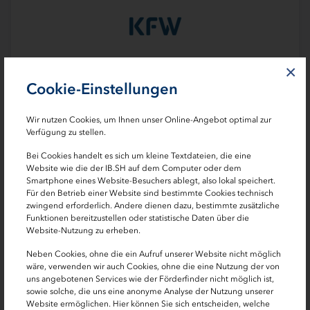
×
Cookie-Einstellungen
Wir nutzen Cookies, um Ihnen unser Online-Angebot optimal zur
Verfügung zu stellen.
Darlehen
Bei Cookies handelt es sich um kleine Textdateien, die eine
Website wie die der IB.SH auf dem Computer oder dem
KfW-Programm Bundesförderung für Effiziente
Smartphone eines Website-Besuchers ablegt, also lokal speichert.
Gebäude (Bau/Kauf von Mietimmobilien) [261]
Für den Betrieb einer Website sind bestimmte Cookies technisch
zwingend erforderlich. Andere dienen dazu, bestimmte zusätzliche
Funktionen bereitzustellen oder statistische Daten über die
Förderdarlehen bis zu 120.000 Euro je
Website-Nutzung zu erheben.
Wohneinheit
Neben Cookies, ohne die ein Aufruf unserer Website nicht möglich
Ihr Neubau oder Kauf eines neuen KfW-
wäre, verwenden wir auch Cookies, ohne die eine Nutzung der von
Effizienzhauses als vermietete Immobilie
uns angebotenen Services wie der Förderfinder nicht möglich ist,
sowie solche, die uns eine anonyme Analyse der Nutzung unserer
Tilgungszuschuss bis zu 6.000 Euro je
Website ermöglichen. Hier können Sie sich entscheiden, welche