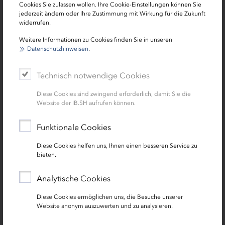
Cookies Sie zulassen wollen. Ihre Cookie-Einstellungen können Sie
Wohneinheit
jederzeit ändern oder Ihre Zustimmung mit Wirkung für die Zukunft
widerrufen.
Weitere Informationen zu Cookies finden Sie in unseren
Datenschutzhinweisen
.
Technisch notwendige Cookies
Diese Cookies sind zwingend erforderlich, damit Sie die
Website der IB.SH aufrufen können.
Funktionale Cookies
Darlehen
Diese Cookies helfen uns, Ihnen einen besseren Service zu
KfW Klimafreundlicher Neubau im
bieten.
Niedrigpreissegment (Wohngebäude) [296]
Analytische Cookies
Förderdarlehen bis zu 100.000 Euro je
Diese Cookies ermöglichen uns, die Besuche unserer
Wohneinheit
Website anonym auszuwerten und zu analysieren.
Neubau oder Ersterwerb von klimafreundlichen