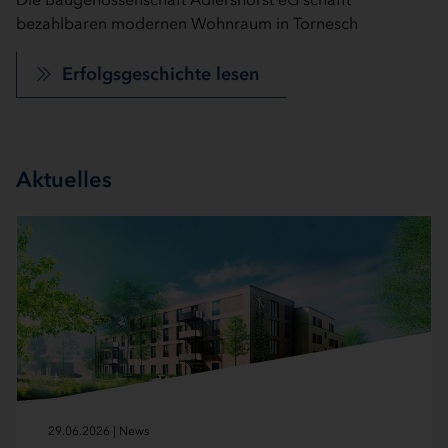
bezahlbaren modernen Wohnraum in Tornesch
Immobilientraum erfüllt
Im Kieler AnscharPark entsteht ein modernes
Erfolgsgeschichte lesen
Erfolgsgeschichte lesen
Wohnquartier mit insgesamt 150 Mietwohnungen in
einem historischen Ensemble denkmalgeschützter
Gebäude.
Aktuelles
Erfolgsgeschichte lesen
29.06.2026 | News