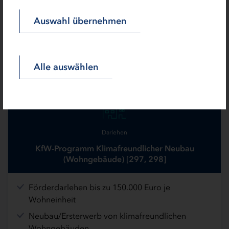
Wohngebäuden im Niedrigpreissegment
Auswahl übernehmen
Alle auswählen
Darlehen
KfW-Programm Klimafreundlicher Neubau
(Wohngebäude) [297, 298]
Förderdarlehen bis zu 150.000 Euro je
Wohneinheit
Neubau/Ersterwerb von klimafreundlichen
Wohngebäuden