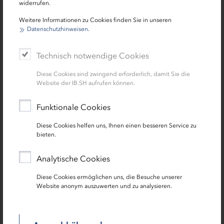
Wohneinheit
widerrufen.
Weitere Informationen zu Cookies finden Sie in unseren
Datenschutzhinweisen
.
Technisch notwendige Cookies
Diese Cookies sind zwingend erforderlich, damit Sie die
Website der IB.SH aufrufen können.
Funktionale Cookies
Diese Cookies helfen uns, Ihnen einen besseren Service zu
Darlehen
bieten.
KfW-Programm BEG Einzelmaßnahmen
Ergänzungskredit (Wohngebäude) [358, 359]
Analytische Cookies
Diese Cookies ermöglichen uns, die Besuche unserer
Förderdarlehen bis zu 120.000 Euro je
Website anonym auszuwerten und zu analysieren.
Wohneinheit
Zusätzlich zur bereits erteilten Zuschussförderung
(KfW und/oder BAFA)