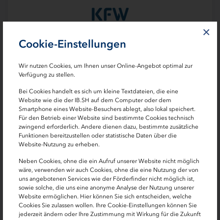
×
Cookie-Einstellungen
Wir nutzen Cookies, um Ihnen unser Online-Angebot optimal zur
Verfügung zu stellen.
Bei Cookies handelt es sich um kleine Textdateien, die eine
Website wie die der IB.SH auf dem Computer oder dem
Darlehen
Smartphone eines Website-Besuchers ablegt, also lokal speichert.
KfW-Programm Bundesförderung für Effiziente
Für den Betrieb einer Website sind bestimmte Cookies technisch
Gebäude (Sanierung von Wohneigentum) [261]
zwingend erforderlich. Andere dienen dazu, bestimmte zusätzliche
Funktionen bereitzustellen oder statistische Daten über die
Website-Nutzung zu erheben.
Förderdarlehen bis zu 150.000 Euro je
Neben Cookies, ohne die ein Aufruf unserer Website nicht möglich
Wohneinheit
wäre, verwenden wir auch Cookies, ohne die eine Nutzung der von
uns angebotenen Services wie der Förderfinder nicht möglich ist,
Sanierung Ihres Wohngebäudes – KfW-
sowie solche, die uns eine anonyme Analyse der Nutzung unserer
Effizienzhäuser und Einzelmaßnahmen
Website ermöglichen. Hier können Sie sich entscheiden, welche
Cookies Sie zulassen wollen. Ihre Cookie-Einstellungen können Sie
Tilgungszuschuss bis zu 37.500 Euro je
jederzeit ändern oder Ihre Zustimmung mit Wirkung für die Zukunft