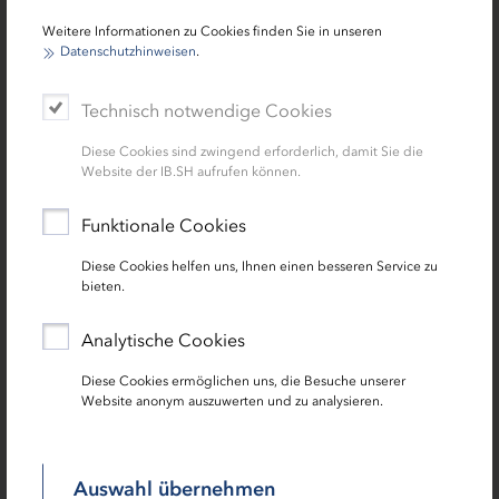
Weitere Informationen zu Cookies finden Sie in unseren
Science comes to town
Datenschutzhinweisen
.
Über das EEN unterstützt die IB.SH das EU-Projekt
"Science comes to town" als assoziierter Partner.
Technisch notwendige Cookies
Diese Cookies sind zwingend erforderlich, damit Sie die
weitere Informationen
Website der IB.SH aufrufen können.
Funktionale Cookies
Diese Cookies helfen uns, Ihnen einen besseren Service zu
bieten.
Analytische Cookies
Diese Cookies ermöglichen uns, die Besuche unserer
Website anonym auszuwerten und zu analysieren.
Digital Innovation Hub Schleswig-Holstein (EDIH.SH)
Die IB.SH ist mit dem EEN und den IB.SH Förderlotsen
Auswahl übernehmen
Projektpartnerin im EU-Projekt European Digital