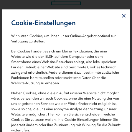
×
Newsletter Eurobrief
Cookie-Einstellungen
Der Newsletter „Eurobrief“ enthält
Kooperationsangebote des Enterprise Europe Network,
Wir nutzen Cookies, um Ihnen unser Online-Angebot optimal zur
Hinweise auf aktuelle EU-Ausschreibungen und
Verfügung zu stellen.
Veranstaltungen sowie aktuelle Nachrichten rund um die
Bei Cookies handelt es sich um kleine Textdateien, die eine
EU-Förderung in Hamburg und Schleswig-Holstein.
Website wie die der IB.SH auf dem Computer oder dem
Smartphone eines Website-Besuchers ablegt, also lokal speichert.
Für den Betrieb einer Website sind bestimmte Cookies technisch
Newsletter abonnieren
zwingend erforderlich. Andere dienen dazu, bestimmte zusätzliche
Funktionen bereitzustellen oder statistische Daten über die
Website-Nutzung zu erheben.
Neben Cookies, ohne die ein Aufruf unserer Website nicht möglich
wäre, verwenden wir auch Cookies, ohne die eine Nutzung der von
uns angebotenen Services wie der Förderfinder nicht möglich ist,
sowie solche, die uns eine anonyme Analyse der Nutzung unserer
Website ermöglichen. Hier können Sie sich entscheiden, welche
Cookies Sie zulassen wollen. Ihre Cookie-Einstellungen können Sie
jederzeit ändern oder Ihre Zustimmung mit Wirkung für die Zukunft
widerrufen.