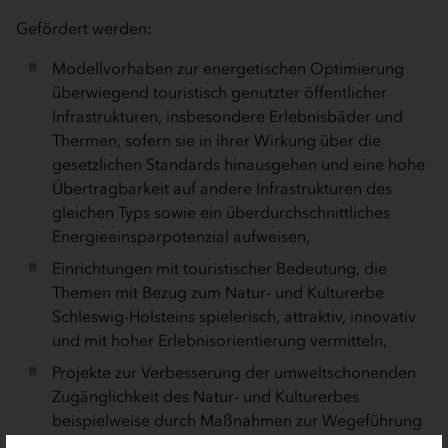
Gefördert werden:
Modellvorhaben zur energetischen Optimierung
überwiegend touristisch genutzter öffentlicher
Infrastrukturen, insbesondere Erlebnisbäder und
Thermen, sofern sie in ihrer Wirkung über die
gesetzlichen Standards hinausgehen und eine hohe
Übertragbarkeit auf andere Infrastrukturen des
gleichen Typs sowie ein überdurchschnittliches
Energieeinsparpotenzial aufweisen,
Einrichtungen mit touristischer Bedeutung, die
Themen mit Bezug zum Natur- und Kulturerbe
Schleswig-Holsteins spielerisch, attraktiv, innovativ
und mit hoher Erlebnisorientierung vermitteln,
Projekte zur Verbesserung der umweltschonenden
Zugänglichkeit des Natur- und Kulturerbes
beispielweise durch Maßnahmen zur Wegeführung
sowie zur Besucherlenkung und -information,