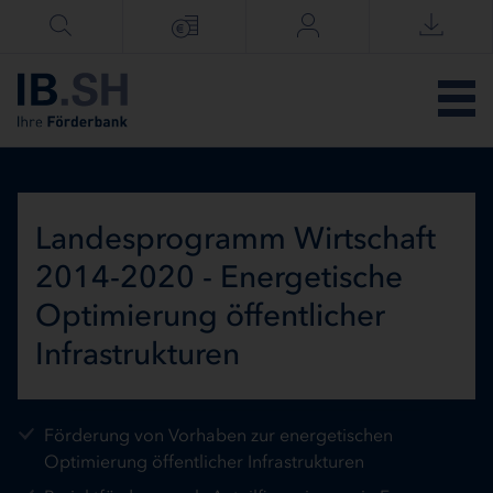
Menü überspringen
Landesprogramm Wirtschaft
2014-2020 - Energetische
Optimierung öffentlicher
Infrastrukturen
Förderung von Vorhaben zur energetischen
Optimierung öffentlicher Infrastrukturen