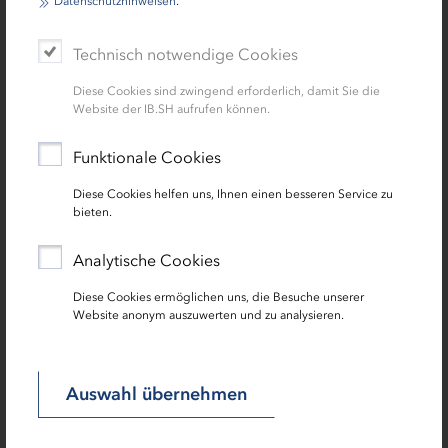
Datenschutzhinweisen
.
finden Sie unten auf der Seite im Downloadbereich unter
Rechtsgrundlagen.
Technisch notwendige Cookies
Diese Cookies sind zwingend erforderlich, damit Sie die
Wie ist Ihr Weg zur Förderung?
Website der IB.SH aufrufen können.
Bei Interesse an einer Förderung nehmen Sie Kontakt zu
Funktionale Cookies
unserem Beratungs- und Bewilligungsteam der
Diese Cookies helfen uns, Ihnen einen besseren Service zu
Infrastrukturförderung auf. Dieses steht Ihnen gerne als
bieten.
Ansprechpartner bei Fragen rund um die Förderfähigkeit
Ihres geplanten Vorhabens zur Verfügung und berät Sie
Analytische Cookies
bei der Antragsvorbereitung.
Diese Cookies ermöglichen uns, die Besuche unserer
Website anonym auszuwerten und zu analysieren.
Wichtiger Hinweis für Antragstellende
Gemäß Ziffer 1.3 der Verwaltungsvorschriften (VV) zu §
Auswahl übernehmen
44 Landeshaushaltsordnung Schleswig-Holstein (LHO)
dürfen Zuwendungen zur Projektförderung nur für solche