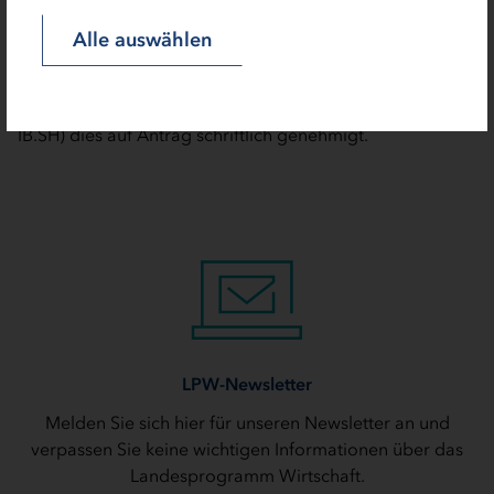
Vorhaben bewilligt werden, die noch nicht begonnen
worden sind. Hiervon abweichend darf mit dem
Alle auswählen
Vorhaben vor der abschließenden Förderentscheidung
nur dann begonnen werden (sog. vorzeitiger
Maßnahmebeginn), wenn die bewilligende Stelle (hier:
IB.SH) dies auf Antrag schriftlich genehmigt.
LPW-Newsletter
Melden Sie sich hier für unseren Newsletter an und
verpassen Sie keine wichtigen Informationen über das
Landesprogramm Wirtschaft.