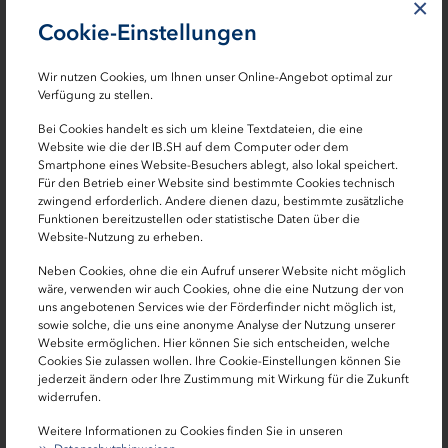
×
Maßnahmen zum Erhalt und zur touristischen
Cookie-Einstellungen
Inwertsetzung von herausragenden Kulturstätten,
die die besondere maritime sowie die kulturellen
Wir nutzen Cookies, um Ihnen unser Online-Angebot optimal zur
Verfügung zu stellen.
Identitäten des Landes vermitteln.
Bei Cookies handelt es sich um kleine Textdateien, die eine
Website wie die der IB.SH auf dem Computer oder dem
Wo ist die Förderung geregelt?
Smartphone eines Website-Besuchers ablegt, also lokal speichert.
Für den Betrieb einer Website sind bestimmte Cookies technisch
zwingend erforderlich. Andere dienen dazu, bestimmte zusätzliche
Die Prüfung von Förderfähigkeit und Förderwürdigkeit
Funktionen bereitzustellen oder statistische Daten über die
einzelner Vorhaben sowie die Entscheidung über die
Website-Nutzung zu erheben.
Förderung von Vorhaben richtet sich nach den AFG LPW
Neben Cookies, ohne die ein Aufruf unserer Website nicht möglich
(Auswahl- und Fördergrundsätze und Regeln für die
wäre, verwenden wir auch Cookies, ohne die eine Nutzung der von
finanzielle Unterstützung im Rahmen des
uns angebotenen Services wie der Förderfinder nicht möglich ist,
Landesprogramm Wirtschaft) und der dem Vorhaben
sowie solche, die uns eine anonyme Analyse der Nutzung unserer
Website ermöglichen. Hier können Sie sich entscheiden, welche
entsprechenden Richtlinie. Den Richtlinien können Sie
Cookies Sie zulassen wollen. Ihre Cookie-Einstellungen können Sie
auch die genaueren Förderbestimmungen über
jederzeit ändern oder Ihre Zustimmung mit Wirkung für die Zukunft
Zuwendungszweck, ZuwendungsempfängerIn,
widerrufen.
Voraussetzungen sowie Umfang und Höhe der
Weitere Informationen zu Cookies finden Sie in unseren
Zuwendung entnehmen. Die genannten Regelungen