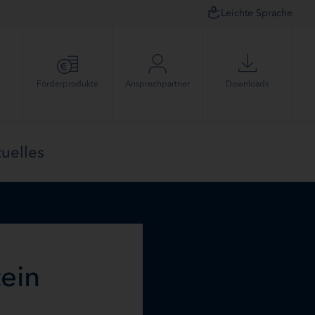
Leichte Sprache
Förder­produkte
Ansprech­partner
Downloads
uelles
ein