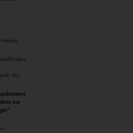
hleswig-
tattfinden,
durch die
 spätestens
aben zur
ger“
en