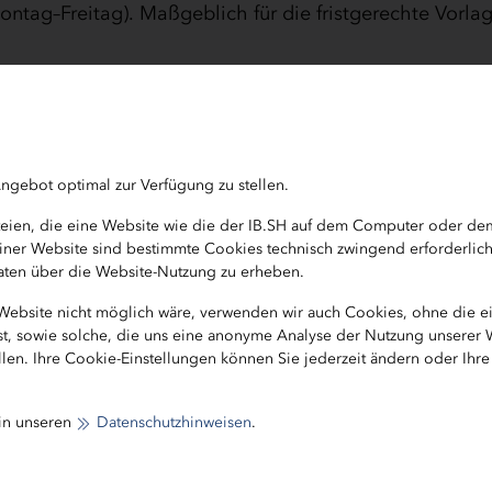
tag–Freitag). Maßgeblich für die fristgerechte Vorlage
nt am 02.02.2026 und endet spätestens am 31.12.2028.
spätestens am 31.12.2028 beendet sein.
ngebot optimal zur Verfügung zu stellen.
ndungsnachweis
ateien, die eine Website wie die der IB.SH auf dem Computer oder d
b einer Website sind bestimmte Cookies technisch zwingend erforderlic
nen Sie nach Beendigung der geförderten Weiterbild
 Daten über die Website-Nutzung zu erheben.
als Identifizierungs- und Authentifizierungsmittel oder
 Website nicht möglich wäre, verwenden wir auch Cookies, ohne die 
ist, sowie solche, die uns eine anonyme Analyse der Nutzung unserer
len. Ihre Cookie-Einstellungen können Sie jederzeit ändern oder Ihr
uf den Weiterbildungsbonus Schleswig-Holstein ab de
stellt haben, können ebenfalls von der elektronische
 in unseren
Datenschutzhinweisen
.
Verwendungsnachweis über den Onlinedienst
01.03.2024“ einreichen. Alternativ besteht für Sie als