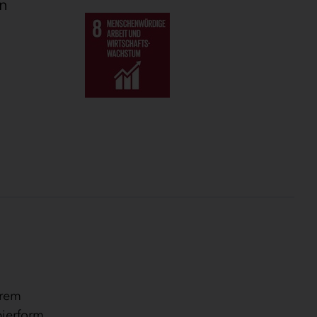
en
hrem
pierform