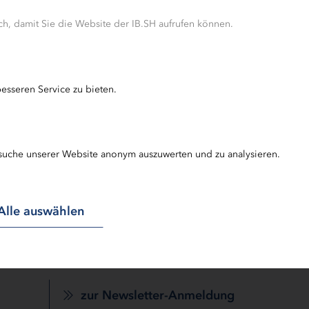
hkeit, den Verwendungsnachweis in Papierform einzur
h, damit Sie die Website der IB.SH aufrufen können.
esseren Service zu bieten.
suche unserer Website anonym auszuwerten und zu analysieren.
LPA-Newsletter
Melden Sie sich hier für unseren Newsletter an
Alle auswählen
und verpassen Sie keine wichtigen Informationen
über neu gestartete Maßnahmen und neue
Formulare.
zur Newsletter-Anmeldung