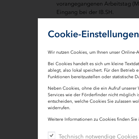
vorangegangenen Arbeitstag (Mon
Eingang bei der IB.SH.
Der Bewilligungszeitraum begin
Cookie-Einstellungen
beantragte Weiterbildung muss 
Wir nutzen Cookies, um Ihnen unser Online-A
Hinweise zum Verwe
Bei Cookies handelt es sich um kleine Textd
ablegt, also lokal speichert. Für den Betrie
Auch Ihren Verwendungsnachweis kön
Funktionen bereitzustellen oder statistische
Ihrem elektronischen Personalausweis 
Neben Cookies, ohne die ein Aufruf unserer
Papierform einreichen.
Services wie der Förderfinder nicht möglich 
entscheiden, welche Cookies Sie zulassen wol
Arbeitnehmende, die ihren Antrag a
widerrufen.
10.05.2023 und vor dem 01.03.2024 ge
Weitere Informationen zu Cookies finden Sie
Übermittlung profitieren und ihren 
„Verwendungsnachweis für Anträge ab 
Technisch notwendige Cookies