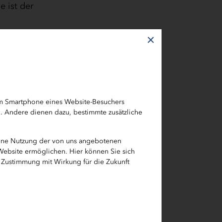
 ist der
 Die
×
em Smartphone eines Website-Besuchers
h. Andere dienen dazu, bestimmte zusätzliche
ung mit
 in
eine Nutzung der von uns angebotenen
 Website ermöglichen. Hier können Sie sich
e Zustimmung mit Wirkung für die Zukunft
m
n