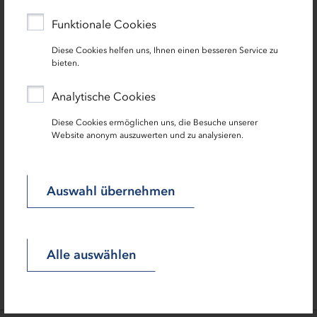
Funktionale Cookies
Diese Cookies helfen uns, Ihnen einen besseren Service zu
bieten.
Analytische Cookies
Diese Cookies ermöglichen uns, die Besuche unserer
Website anonym auszuwerten und zu analysieren.
Zentrale Kontaktdaten der Förderlotsen
Besuchsadresse: IB.SH, Zur Helling 5-6, 24143 Kiel
Auswahl übernehmen
0431 9905-3365
0431 9905-63365
Alle auswählen
foerderlotsen[at]ib-sh.de