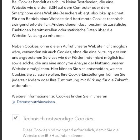
Bei Cookies handelt es sich um kleine Textdateien, die eine
Website wie die der IB.SH auf dem Computer oder dem
Smartphone eines Website-Besuchers ablegt, also lokal speichert.
20
0 - 3
5
Für den Betrieb einer Website sind bestimmte Cookies technisch
zwingend erforderlich. Andere dienen dazu, bestimmte zusätzliche
Funktionen bereitzustellen oder statistische Daten über die
10
Website-Nutzung zu erheben.
Neben Cookies, ohne die ein Aufruf unserer Website nicht möglich
15
wäre, verwenden wir auch Cookies, ohne die eine Nutzung der von
uns angebotenen Services wie der Förderfinder nicht möglich ist,
sowie solche, die uns eine anonyme Analyse der Nutzung unserer
Website ermöglichen. Hier können Sie sich entscheiden, welche
20
Cookies Sie zulassen wollen. Ihre Cookie-Einstellungen können Sie
jederzeit ändern oder Ihre Zustimmung mit Wirkung für die Zukunft
widerrufen.
Stand: 23.07.2026 – alle Konditionen sind freibleibend!
Weitere Informationen zu Cookies finden Sie in unseren
Datenschutzhinweisen
.
Technisch notwendige Cookies
Ansprechpersonen für Unternehmen
Diese Cookies sind zwingend erforderlich, damit Sie die
und Gründungen
Website der IB.SH aufrufen können.