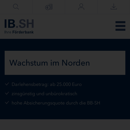
Menü überspringen
Wachstum im Norden
Darlehensbetrag: ab 25.000 Euro
zinsgünstig und unbürokratisch
hohe Absicherungsquote durch die BB-SH