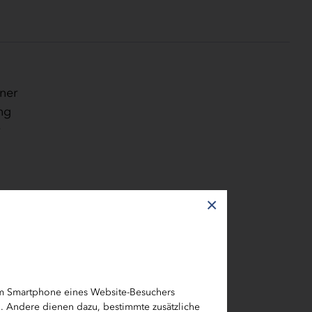
iner
ng
r
×
n
em Smartphone eines Website-Besuchers
h. Andere dienen dazu, bestimmte zusätzliche