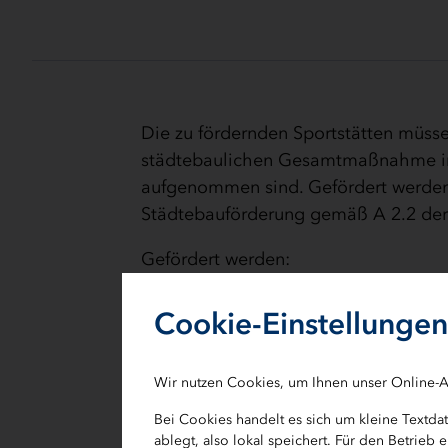
Die zu fördernden Sportstätten müsse
städtebaulichen Gesamtmaßnahme in
aufgenommen sind. Gefördert werden 
Städtebauförderung gemäß A 2.2 der
Gefördert werden:
bauliche Sanierungen von Sport
Cookie-Einstellungen
Erweiterungen von Sportstätten
typische bauliche Bestandteile 
Wir nutzen Cookies, um Ihnen unser Online-A
Bei Cookies handelt es sich um kleine Textd
ablegt, also lokal speichert. Für den Betrie