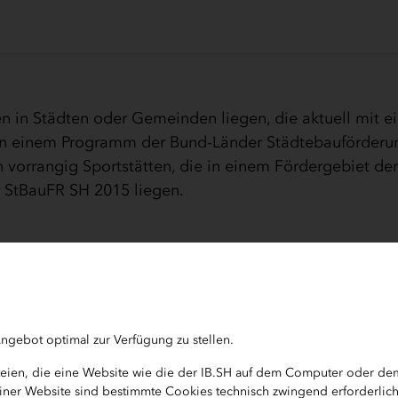
n in Städten oder Gemeinden liegen, die aktuell mit e
 einem Programm der Bund-Länder Städtebauförderu
vorrangig Sportstätten, die in einem Fördergebiet de
 StBauFR SH 2015 liegen.
stätten
und zweckdienliche Folgeeinrichtungen von Sportstätte
ngebot optimal zur Verfügung zu stellen.
ateien, die eine Website wie die der IB.SH auf dem Computer oder d
b einer Website sind bestimmte Cookies technisch zwingend erforderlic