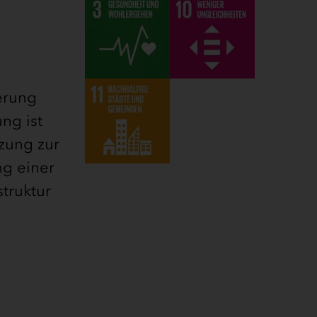
erung
ng ist
nzung zur
ng einer
truktur