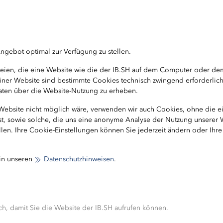
komplex und zeigt durchaus auch an der ein oder ander
 nachdrücklich dafür ein, die Wirkung unserer Fördertäti
ngebot optimal zur Verfügung zu stellen.
unser SDG-Reporting weiter ausbauen. Dazu gehört die
 (KPIs) mit Bezug zu den SDGs, um deren Erfüllungsgra
ateien, die eine Website wie die der IB.SH auf dem Computer oder d
b einer Website sind bestimmte Cookies technisch zwingend erforderlic
äftstätigkeit entsprechend zu steuern. Bei der Entwic
 Daten über die Website-Nutzung zu erheben.
er heute schon fest im Blick, auch werden sie zukünft
chkeitsarbeit haben.
 Website nicht möglich wäre, verwenden wir auch Cookies, ohne die 
ist, sowie solche, die uns eine anonyme Analyse der Nutzung unserer
len. Ihre Cookie-Einstellungen können Sie jederzeit ändern oder Ihr
ng von Sustainable Finance
betonen wir noch einmal m
ben, mit unserem eigenen unternehmerischen Handeln,
n Förderaktivitäten aktiv die Umsetzung der Sustainab
 in unseren
Datenschutzhinweisen
.
tützen.
nntmachung und Umsetzung der SDGs. Kontaktieren Sie 
einem Strang ziehen wollen.
h, damit Sie die Website der IB.SH aufrufen können.