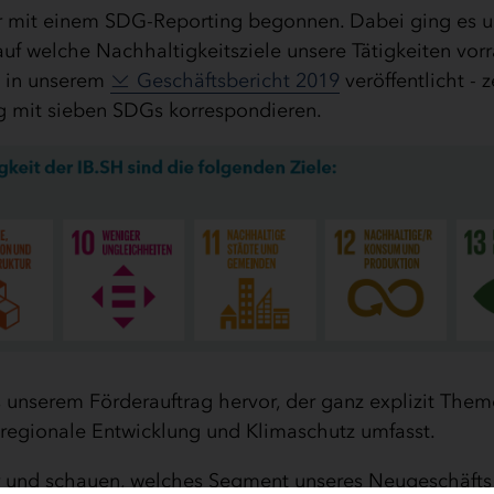
ahr mit einem SDG-Reporting begonnen. Dabei ging es 
uf welche Nachhaltigkeitsziele unsere Tätigkeiten vor
s in unserem
Geschäftsbericht 2019
veröffentlicht - z
g mit sieben SDGs korrespondieren.
 unserem Förderauftrag hervor, der ganz explizit Them
 regionale Entwicklung und Klimaschutz umfasst.
er und schauen, welches Segment unseres Neugeschäfts