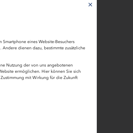
×
en Stelle
gkeit im
d zu
em Smartphone eines Website-Besuchers
h. Andere dienen dazu, bestimmte zusätzliche
klung neuer
ig einen
eine Nutzung der von uns angebotenen
 Website ermöglichen. Hier können Sie sich
e Zustimmung mit Wirkung für die Zukunft
ehr die
 unseren
le
uns gern,