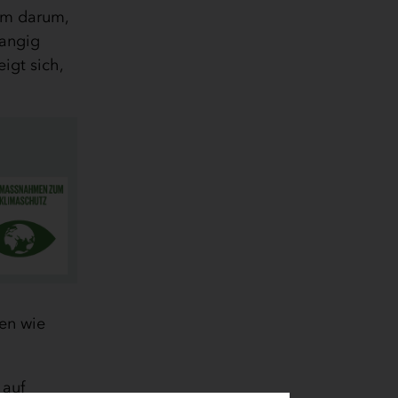
um darum,
rangig
eigt sich,
en wie
 auf