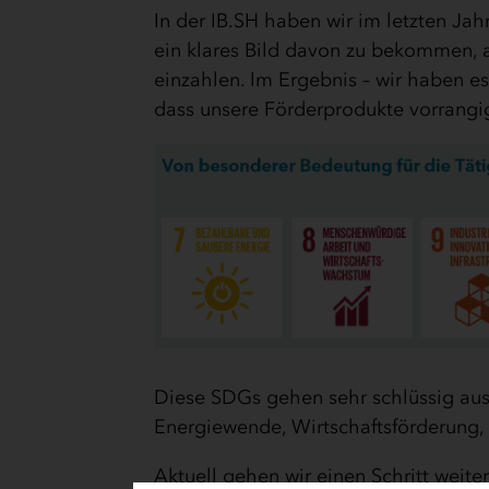
In der IB.SH haben wir im letzten J
ein klares Bild davon zu bekommen, a
einzahlen. Im Ergebnis – wir haben e
dass unsere Förderprodukte vorrangi
Diese SDGs gehen sehr schlüssig aus
Energiewende, Wirtschaftsförderung,
Aktuell gehen wir einen Schritt weit