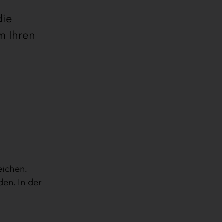
die
m Ihren
eichen.
den. In der