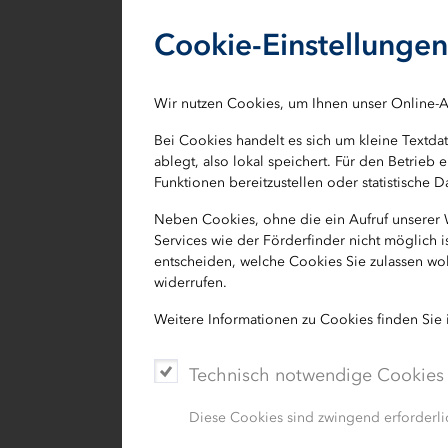
welches SDG einzahlt. Das ist recht 
Cookie-Einstellungen
Zielkonflikte auf. Hier setzen wir uns
Einklang mit den SDG zu optimieren.
Wir nutzen Cookies, um Ihnen unser Online-A
Über die nächsten Jahre wollen wir 
Entwicklung strategischer Zielgrößen
Bei Cookies handelt es sich um kleine Textd
ablegt, also lokal speichert. Für den Betrie
messen und damit Teile unserer Gesch
Funktionen bereitzustellen oder statistische
Förderprodukte haben wir die SDGs ab
festen Stellenwert in unserer Öffentli
Neben Cookies, ohne die ein Aufruf unserer
Services wie der Förderfinder nicht möglich 
entscheiden, welche Cookies Sie zulassen wol
Mit unserer
Erklärung zur Umsetzu
widerrufen.
Relevanz der SDGs und unser Bestre
Förderprodukten und unseren weitere
Weitere Informationen zu Cookies finden Sie
Development Goals der UN zu unters
Technisch notwendige Cookies
Wir suchen Mitstreiter bei der Beka
wenn Sie in dieser Sache mit uns an 
Diese Cookies sind zwingend erforderlic