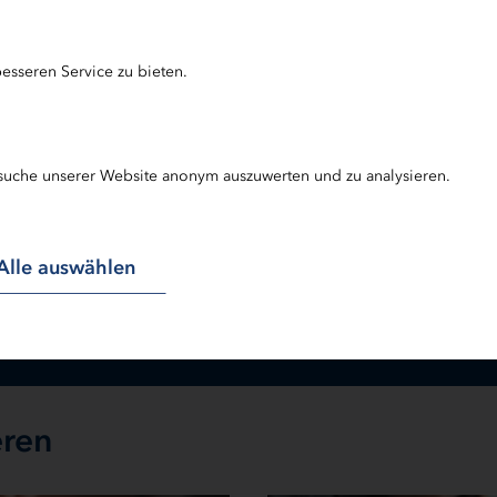
esseren Service zu bieten.
edaktionell verantwortlich: Sabine Schm
suche unserer Website anonym auszuwerten und zu analysieren.
 Schmax leitet den Bereich Öffentlichkeitsarbeit bei de
mehr erfahren
Alle auswählen
eren