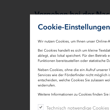
Vorgehen bei der Nach
Cookie-Einstellungen
Zum Auftakt der Berichtserstellung be
Nachhaltigkeitsthemen und formuliere
Wir nutzen Cookies, um Ihnen unser Online-A
vorantreiben wollen. Dabei prüfen wir
Nachhaltigkeitsmanagements noch p
Bei Cookies handelt es sich um kleine Textd
ablegt, also lokal speichert. Für den Betrie
Aufbauend auf zugelieferten Informat
Funktionen bereitzustellen oder statistische
Nachhaltigkeitsmanagement-Team di
Neben Cookies, ohne die ein Aufruf unserer
präzise Formulierung der Ziele, eine
Services wie der Förderfinder nicht möglich 
von Verantwortlichkeiten.
entscheiden, welche Cookies Sie zulassen wol
widerrufen.
Nach einer internen Freigabe des Vo
Weitere Informationen zu Cookies finden Sie
auf formale Vollständigkeit zugestellt
Abgabe und Prüfung der DNK-Erklärun
Technisch notwendige Cookies