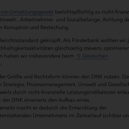
inie-Umsetzungsgesetz
berichtspflichtig zu nicht-finanz
mwelt-, Arbeitnehmer- und Sozialbelange, Achtung d
 Korruption und Bestechung.
n Berichtsstandard geknüpft. Als Förderbank wollten wir
haltigkeitsaktivitäten gleichzeitig steuern, optimiere
en haben wir insbesondere beim
Deutschen
.
der Größe und Rechtsform können den DNK nutzen. D
ien Strategie, Prozessmanagement, Umwelt und Gesellsc
weils durch nicht-finanzielle Leistungsindikatoren erläu
zt der DNK einerseits den Aufbau eines
rseits macht er dadurch die Entwicklung der
hterstattenden Unternehmens im Zeitverlauf sichtbar un