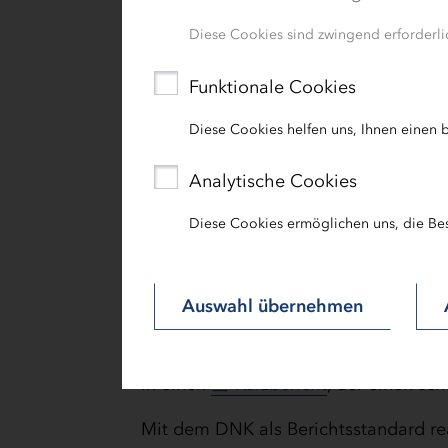
Freigabe bearbeitet werden. Dafür pla
Diese Cookies sind zwingend erforderlic
Funktionale Cookies
Diese Cookies helfen uns, Ihnen einen b
Analytische Cookies
Diese Cookies ermöglichen uns, die Be
Empfehlungen für die 
Auswahl übernehmen
Die finale DNK-Erklärung ist umfangre
in einen
Kurzbericht
, der einen sc
Mit dem DNK als Berichtsstandard re