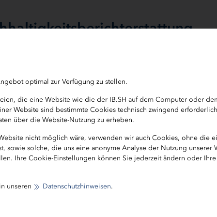
haltigkeitsberichterstattung
schäftigen wir uns im Herbst mit potentiellen
n Ziele, mit denen wir unsere Nachhaltigkeitsaktivitä
ngebot optimal zur Verfügung zu stellen.
 auch, ob die langfristigen Ziele unseres
assen oder verändert werden müssen.
ateien, die eine Website wie die der IB.SH auf dem Computer oder d
b einer Website sind bestimmte Cookies technisch zwingend erforderlic
ionen aus allen Fachbereichen der IB.SH stellt das
 Daten über die Website-Nutzung zu erheben.
e DNK-Erklärung zusammen. Kernelemente sind dabei
 Website nicht möglich wäre, verwenden wir auch Cookies, ohne die 
 ausführliche Erläuterung der Prozesse und eine klare 
ist, sowie solche, die uns eine anonyme Analyse der Nutzung unserer
len. Ihre Cookie-Einstellungen können Sie jederzeit ändern oder Ihr
rstands der IB.SH wird die Erklärung dem DNK-Büro zur
 in unseren
Datenschutzhinweisen
.
. Das DNK-Büro ist die zentrale Stelle für die Registrier
g. Eventuelle Rückfragen des DNK-Büros müssen für di