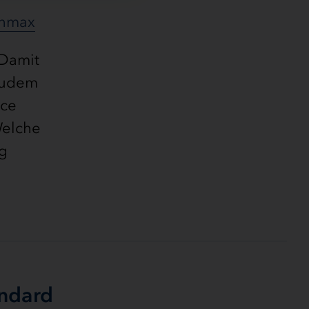
chmax
 Damit
 Zudem
nce
Welche
ng
andard