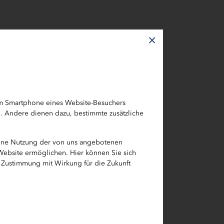
×
ten
em Smartphone eines Website-Besuchers
h. Andere dienen dazu, bestimmte zusätzliche
 eine
eine Nutzung der von uns angebotenen
Benennung
 Website ermöglichen. Hier können Sie sich
e Zustimmung mit Wirkung für die Zukunft
 Prüfung
ung, die
e finale