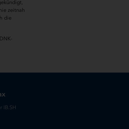
gekündigt,
mie zeitnah
h die
s DNK-
ax
r IB.SH