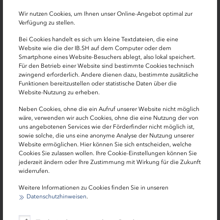
zinsgünstiges Darlehen der IB.SH
Wir nutzen Cookies, um Ihnen unser Online-Angebot optimal zur
Verfügung zu stellen.
Übernahme des Schuldendienstes durch das
Bei Cookies handelt es sich um kleine Textdateien, die eine
Land Schleswig-Holstein
Website wie die der IB.SH auf dem Computer oder dem
Smartphone eines Website-Besuchers ablegt, also lokal speichert.
Für den Betrieb einer Website sind bestimmte Cookies technisch
zwingend erforderlich. Andere dienen dazu, bestimmte zusätzliche
Funktionen bereitzustellen oder statistische Daten über die
Website-Nutzung zu erheben.
Neben Cookies, ohne die ein Aufruf unserer Website nicht möglich
wäre, verwenden wir auch Cookies, ohne die eine Nutzung der von
uns angebotenen Services wie der Förderfinder nicht möglich ist,
sowie solche, die uns eine anonyme Analyse der Nutzung unserer
Website ermöglichen. Hier können Sie sich entscheiden, welche
Cookies Sie zulassen wollen. Ihre Cookie-Einstellungen können Sie
jederzeit ändern oder Ihre Zustimmung mit Wirkung für die Zukunft
Darlehen
widerrufen.
Kommunaler Investitionsfonds (KIF)
Weitere Informationen zu Cookies finden Sie in unseren
Datenschutzhinweisen
.
zinsvergünstigtes Darlehen