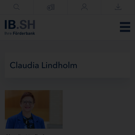
Menü überspringen
Claudia Lindholm