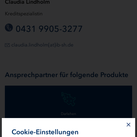
Claudia Lindholm
Kreditspezialistin
0431 9905-3277
claudia.lindholm[at]ib-sh.de
Ansprechpartner für folgende Produkte
Darlehen
×
Kommunale Krankenhaus- und
Fachklinikfinanzierung
Cookie-Einstellungen