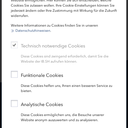
Website ermöglichen. Hier können Sie sich entscheiden, welche
Hier
gelangen Sie zum Schutzschirm.
Cookies Sie zulassen wollen. Ihre Cookie-Einstellungen können Sie
jederzeit ändern oder Ihre Zustimmung mit Wirkung für die Zukunft
widerrufen.
Weitere Informationen zu Cookies finden Sie in unseren
Datenschutzhinweisen
.
Technisch notwendige Cookies
SEITE TEILEN:
Diese Cookies sind zwingend erforderlich, damit Sie die
Website der IB.SH aufrufen können.
Funktionale Cookies
Diese Cookies helfen uns, Ihnen einen besseren Service zu
bieten.
Karriere
Treasury
Analytische Cookies
Kontakt
Termine
Diese Cookies ermöglichen uns, die Besuche unserer
Website anonym auszuwerten und zu analysieren.
Service