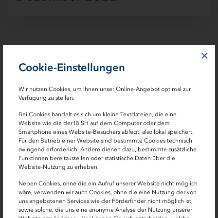
×
Cookie-Einstellungen
Der IB.SH Schutzschirm für Vermieterinnen und Vermieter
Wir nutzen Cookies, um Ihnen unser Online-Angebot optimal zur
dient der Sicherstellung ausreichender
Verfügung zu stellen.
Liquiditätszusagen für Vermieterinnen und Vermieter in
Bei Cookies handelt es sich um kleine Textdateien, die eine
Schleswig-Holstein zur Überbrückung von
Website wie die der IB.SH auf dem Computer oder dem
Liquiditätsengpässen durch gestiegene Vorauszahlungen
Smartphone eines Website-Besuchers ablegt, also lokal speichert.
an Energieversorger, welche erst mit den
Für den Betrieb einer Website sind bestimmte Cookies technisch
zwingend erforderlich. Andere dienen dazu, bestimmte zusätzliche
Betriebskostenabrechnungen im Frühjahr 2023 den
Funktionen bereitzustellen oder statistische Daten über die
Mietern in Rechnung gestellt werden können.
Website-Nutzung zu erheben.
Die Beantragung der Kontokorrent-Linien und des
Neben Cookies, ohne die ein Aufruf unserer Website nicht möglich
wäre, verwenden wir auch Cookies, ohne die eine Nutzung der von
Schutzschirmes erfolgt über die Hausbank des
uns angebotenen Services wie der Förderfinder nicht möglich ist,
Vermieters.
sowie solche, die uns eine anonyme Analyse der Nutzung unserer