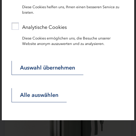
12.06.2023 | News
Diese Cookies helfen uns, Ihnen einen besseren Service zu
bieten.
IB.SH Immo Eigentum & IB.SH Immo
Effizienzhaus: Konditionen angepasst
Analytische Cookies
Aufgrund der stark gestiegenen Baukosten und
Diese Cookies ermöglichen uns, die Besuche unserer
Kaufpreise haben wir die Förderbedingungen
Website anonym auszuwerten und zu analysieren.
für diese beiden Immobilienförderprodukte
geändert.
Auswahl übernehmen
Alle auswählen