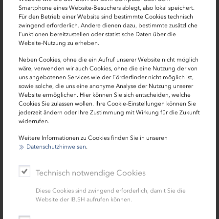
0431 9905 3160
Smartphone eines Website-Besuchers ablegt, also lokal speichert.
Für den Betrieb einer Website sind bestimmte Cookies technisch
stefanie.danger[at]ib-sh.de
zwingend erforderlich. Andere dienen dazu, bestimmte zusätzliche
Funktionen bereitzustellen oder statistische Daten über die
Website-Nutzung zu erheben.
Neben Cookies, ohne die ein Aufruf unserer Website nicht möglich
wäre, verwenden wir auch Cookies, ohne die eine Nutzung der von
uns angebotenen Services wie der Förderfinder nicht möglich ist,
sowie solche, die uns eine anonyme Analyse der Nutzung unserer
Website ermöglichen. Hier können Sie sich entscheiden, welche
Cookies Sie zulassen wollen. Ihre Cookie-Einstellungen können Sie
jederzeit ändern oder Ihre Zustimmung mit Wirkung für die Zukunft
Amine Ali
widerrufen.
Weitere Informationen zu Cookies finden Sie in unseren
Projektmanagerin Infrastruktur-Kompetenzzentrum
Datenschutzhinweisen
.
0431 9905 3439
Technisch notwendige Cookies
amine.ali[at]ib-sh.de
Diese Cookies sind zwingend erforderlich, damit Sie die
Website der IB.SH aufrufen können.