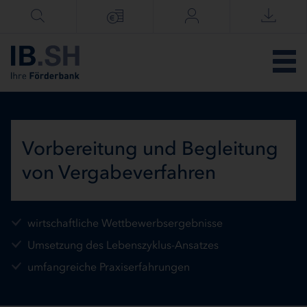
Menü überspringen
Vorbereitung und Begleitung
von Vergabeverfahren
wirtschaftliche Wettbewerbsergebnisse
Umsetzung des Lebenszyklus-Ansatzes
umfangreiche Praxiserfahrungen