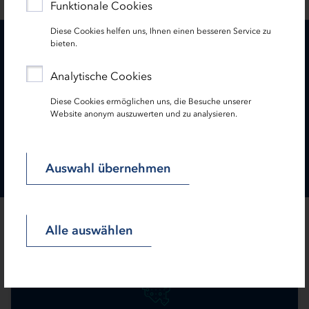
Funktionale Cookies
Diese Cookies helfen uns, Ihnen einen besseren Service zu
bieten.
Downloads
Analytische Cookies
Diese Cookies ermöglichen uns, die Besuche unserer
Website anonym auszuwerten und zu analysieren.
PDF
PDF
Produktinformationen Vorbereitung und
Begleitung von Vergabeverfahren
Auswahl übernehmen
Alle auswählen
Ähnliche Produkte