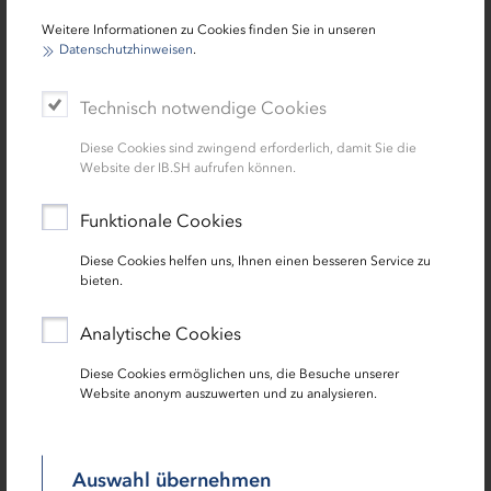
Weitere Informationen zu Cookies finden Sie in unseren
Datenschutzhinweisen
.
Technisch notwendige Cookies
Diese Cookies sind zwingend erforderlich, damit Sie die
Website der IB.SH aufrufen können.
Miriam Seidel
Funktionale Cookies
Personalreferentin für die Bereiche Organisation &
Diese Cookies helfen uns, Ihnen einen besseren Service zu
bieten.
Governance, Unternehmenscontrolling und Interreg
Baltic Sea Region
Analytische Cookies
0431 9905-2705
Diese Cookies ermöglichen uns, die Besuche unserer
Website anonym auszuwerten und zu analysieren.
Auswahl übernehmen