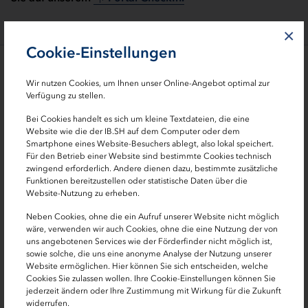
×
Cookie-Einstellungen
Bei Fragen hilft
Wir nutzen Cookies, um Ihnen unser Online-Angebot optimal zur
Verfügung zu stellen.
Bei Cookies handelt es sich um kleine Textdateien, die eine
Website wie die der IB.SH auf dem Computer oder dem
Smartphone eines Website-Besuchers ablegt, also lokal speichert.
Für den Betrieb einer Website sind bestimmte Cookies technisch
zwingend erforderlich. Andere dienen dazu, bestimmte zusätzliche
Funktionen bereitzustellen oder statistische Daten über die
Website-Nutzung zu erheben.
Claire Nekonejad
Neben Cookies, ohne die ein Aufruf unserer Website nicht möglich
wäre, verwenden wir auch Cookies, ohne die eine Nutzung der von
stellv. Personalleiterin und Personalreferentin für die
uns angebotenen Services wie der Förderfinder nicht möglich ist,
sowie solche, die uns eine anonyme Analyse der Nutzung unserer
Bereiche Recht, Treasury und Personal
Website ermöglichen. Hier können Sie sich entscheiden, welche
Cookies Sie zulassen wollen. Ihre Cookie-Einstellungen können Sie
0431 9905-3212
jederzeit ändern oder Ihre Zustimmung mit Wirkung für die Zukunft
widerrufen.