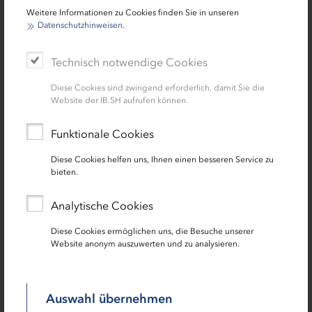
Weitere Informationen zu Cookies finden Sie in unseren
Claire Nekonejad
Datenschutzhinweisen
.
stellv. Personalleiterin und Personalreferentin für die
Technisch notwendige Cookies
Bereiche Recht, Treasury und Personal
Diese Cookies sind zwingend erforderlich, damit Sie die
0431 9905-3212
Website der IB.SH aufrufen können.
Funktionale Cookies
Diese Cookies helfen uns, Ihnen einen besseren Service zu
bieten.
Analytische Cookies
Diese Cookies ermöglichen uns, die Besuche unserer
Website anonym auszuwerten und zu analysieren.
Leyf Kerf
Personalreferent für die Bereiche IT, Fördermanagement
Auswahl übernehmen
Kredite, Stabilisierungsförderung für die Wirtschaft