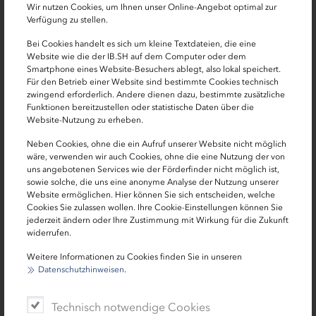
Wir nutzen Cookies, um Ihnen unser Online-Angebot optimal zur
Verfügung zu stellen.
Bei Cookies handelt es sich um kleine Textdateien, die eine
Website wie die der IB.SH auf dem Computer oder dem
Smartphone eines Website-Besuchers ablegt, also lokal speichert.
Für den Betrieb einer Website sind bestimmte Cookies technisch
zwingend erforderlich. Andere dienen dazu, bestimmte zusätzliche
In ihrer Profiküche stellen die drei Studenten ihre Fruchtaufstriche her. |
Funktionen bereitzustellen oder statistische Daten über die
Foto: Heidi Krautwald/Hempels
Website-Nutzung zu erheben.
Neben Cookies, ohne die ein Aufruf unserer Website nicht möglich
wäre, verwenden wir auch Cookies, ohne die eine Nutzung der von
„Bislang haben wir unsere Schnippelpartys auf
uns angebotenen Services wie der Förderfinder nicht möglich ist,
Großveranstaltungen wie der Kieler Woche
sowie solche, die uns eine anonyme Analyse der Nutzung unserer
durchgeführt, aber es kommen auch zunehmend Firmen
Website ermöglichen. Hier können Sie sich entscheiden, welche
Cookies Sie zulassen wollen. Ihre Cookie-Einstellungen können Sie
und Privatleute auf uns zu. Deshalb feilen wir gerade
jederzeit ändern oder Ihre Zustimmung mit Wirkung für die Zukunft
daran, wie man das Format auch in kleinerem Rahmen
widerrufen.
durchführen kann.“
Weitere Informationen zu Cookies finden Sie in unseren
Datenschutzhinweisen
.
Langfristig möchten die drei Studenten die ResteRitter
gerne zu einem Unternehmen machen, mit dem sie ihren
Lebensunterhalt verdienen können. „Ende des Jahres
Technisch notwendige Cookies