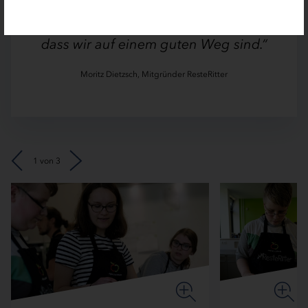
Auszeichnung zukommen lassen, ist
unglaublich motivierend und zeigt uns,
dass wir auf einem guten Weg sind.“
Moritz Dietzsch, Mitgründer ResteRitter
Vorheriges
Nächstes
1 von 3
Zoom
Zoom