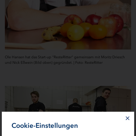
Ole Hansen hat das Start-up "ResteRitter" gemeinsam mit Moritz Driesch
und Nick Eßwein (Bild oben) gegründet. | Foto: ResteRitter
×
Cookie-Einstellungen