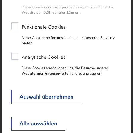
werden wir unser Studium beenden. Danach von unserer
Diese Cookies sind zwingend erforderlich, damit Sie die
Geschäftsidee leben zu können, ist natürlich unser
Website der IB.SH aufrufen können.
Traum“, verrät Moritz Dietzsch. Der Nachwuchspreis der
IB.SH, sagt er, kann sie auf diesem Weg ein
Funktionale Cookies
entscheidendes Stück weiterbringen. „Wir haben
gesehen, welche tollen Initiativen schon ausgezeichnet
Diese Cookies helfen uns, Ihnen einen besseren Service zu
bieten.
wurden. Mit ihnen in einer Reihe zu stehen, ist natürlich
eine große Ehre. Wir haben dadurch tolle Leute kennen­
Analytische Cookies
gelernt und unser Netzwerk um viele wertvolle Kontakte
erweitert. “, betont er.
Diese Cookies ermöglichen uns, die Besuche unserer
Website anonym auszuwerten und zu analysieren.
(Stand 2019)
Auswahl übernehmen
Alle auswählen
„Dass die Menschen in der Jury uns diese