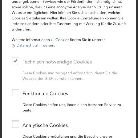
uns angebotenen Services wie der Förderfinder nicht möglich ist,
15 % Tilgungszuschuss
sowie solche, die uns eine anonyme Analyse der Nutzung unserer
kombinierbar mit anderen Förderprogrammen
Website ermöglichen. Hier können Sie sich entscheiden, welche
Cookies Sie zulassen wollen. Ihre Cookie-Einstellungen können Sie
jederzeit ändern oder Ihre Zustimmung mit Wirkung für die Zukunft
widerrufen.
Weitere Informationen zu Cookies finden Sie in unseren
Datenschutzhinweisen
.
Technisch notwendige Cookies
Diese Cookies sind zwingend erforderlich, damit Sie die
Website der IB.SH aufrufen können.
Zuschuss
Funktionale Cookies
Zuschuss für den Erwerb von
Diese Cookies helfen uns, Ihnen einen besseren Service zu
Genossenschaftsanteilen im Rahmen der Sozialen
bieten.
Wohnraumförderung
Analytische Cookies
Zuschuss von bis zu 25.000 Euro
Diese Cookies ermöglichen uns, die Besuche unserer