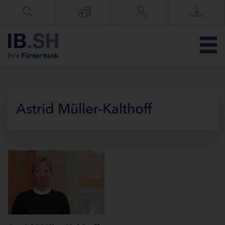
Menü überspringen
Astrid Müller-Kalthoff