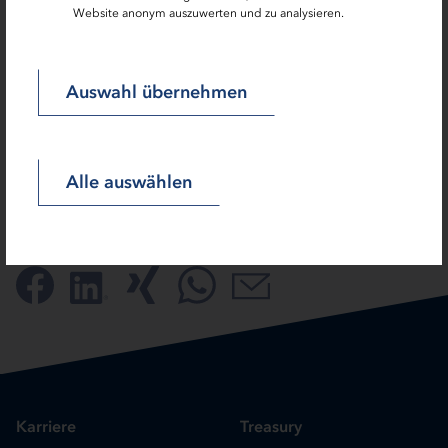
Kombinierbar mit anderen Förderprogrammen
Website anonym auszuwerten und zu analysieren.
Auswahl übernehmen
Alle auswählen
SEITE TEILEN:
Karriere
Treasury