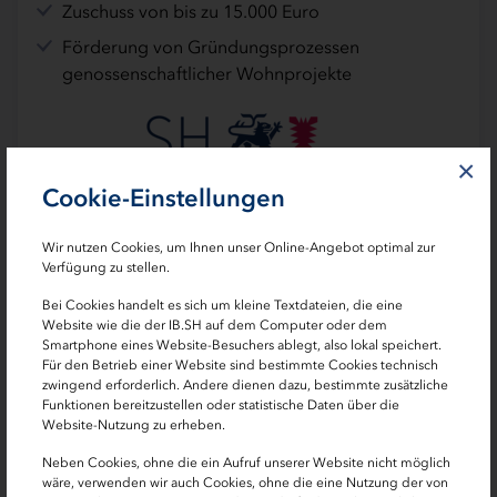
Zuschuss von bis zu 15.000 Euro
Förderung von Gründungsprozessen
genossenschaftlicher Wohnprojekte
×
Cookie-Einstellungen
Wir nutzen Cookies, um Ihnen unser Online-Angebot optimal zur
Verfügung zu stellen.
Bei Cookies handelt es sich um kleine Textdateien, die eine
Website wie die der IB.SH auf dem Computer oder dem
Smartphone eines Website-Besuchers ablegt, also lokal speichert.
Darlehen
Für den Betrieb einer Website sind bestimmte Cookies technisch
zwingend erforderlich. Andere dienen dazu, bestimmte zusätzliche
KfW-Programm Förderung genossenschaftlichen
Funktionen bereitzustellen oder statistische Daten über die
Wohnens [134]
Website-Nutzung zu erheben.
Neben Cookies, ohne die ein Aufruf unserer Website nicht möglich
Förderkredit bis zu 100.000 Euro
wäre, verwenden wir auch Cookies, ohne die eine Nutzung der von