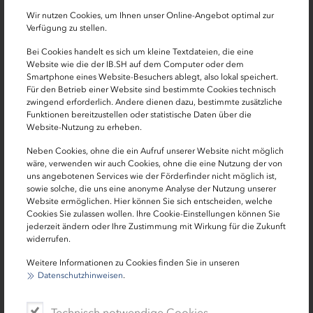
Wir nutzen Cookies, um Ihnen unser Online-Angebot optimal zur
Die Einladung mit detaillierten Informationen zum
Verfügung zu stellen.
Programm erhalten Sie
hier.
Bei Cookies handelt es sich um kleine Textdateien, die eine
Website wie die der IB.SH auf dem Computer oder dem
Wir freuen uns auf Ihre Teilnahme und einen regen
Smartphone eines Website-Besuchers ablegt, also lokal speichert.
Austausch!
Für den Betrieb einer Website sind bestimmte Cookies technisch
zwingend erforderlich. Andere dienen dazu, bestimmte zusätzliche
Funktionen bereitzustellen oder statistische Daten über die
Zu den Präsentationen:
Website-Nutzung zu erheben.
Begrüßung: 6. EKI-Fachforum Solar
Neben Cookies, ohne die ein Aufruf unserer Website nicht möglich
Photovoltaikanlagen auf kommunalen Dächern
wäre, verwenden wir auch Cookies, ohne die eine Nutzung der von
uns angebotenen Services wie der Förderfinder nicht möglich ist,
sowie solche, die uns eine anonyme Analyse der Nutzung unserer
Das novellierte Energiewende- und
Website ermöglichen. Hier können Sie sich entscheiden, welche
Klimaschutzgesetz Schleswig-Holstein
Cookies Sie zulassen wollen. Ihre Cookie-Einstellungen können Sie
jederzeit ändern oder Ihre Zustimmung mit Wirkung für die Zukunft
Strategie wird Wirklichkeit
widerrufen.
Lohnt sich das? Photovoltaikanlagen auf
Weitere Informationen zu Cookies finden Sie in unseren
Datenschutzhinweisen
.
kommunalen Dächern
Bürgerenergie als Partner für PV Anlagen auf
Technisch notwendige Cookies