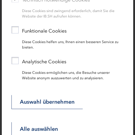
kommunalen Dächern - Betreibermodelle und
Diese Cookies sind zwingend erforderlich, damit Sie die
rechtliche Rahmenbedingungen
Website der IB.SH aufrufen können.
Solar aus Bürgerhand: PV Finanzierung mit
Funktionale Cookies
Bürgerbeteiligung
Diese Cookies helfen uns, Ihnen einen besseren Service zu
Kommunales Photovoltaik-Potenzial in Schleswig-
bieten.
Holstein nutzen
Analytische Cookies
Diese Cookies ermöglichen uns, die Besuche unserer
Website anonym auszuwerten und zu analysieren.
Bei Fragen hilft
Auswahl übernehmen
Alle auswählen