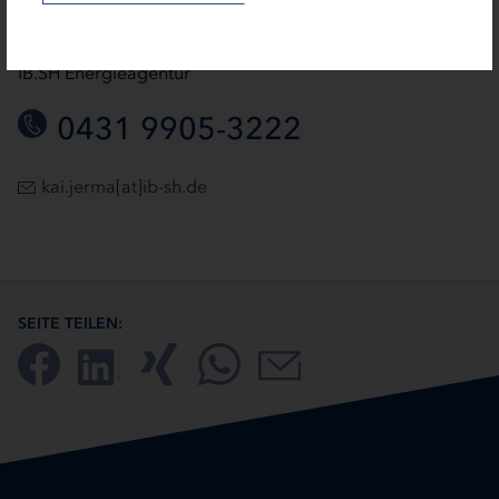
Kai Jerma
IB.SH Energieagentur
0431 9905-3222
kai.jerma[at]ib-sh.de
SEITE TEILEN: