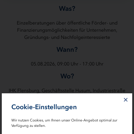
Was?
Einzelberatungen über öffentliche Förder- und
Finanzierungsmöglichkeiten für Unternehmen,
Gründungs- und Nachfolgeinteressierte
Wann?
05.08.2026, 09:00 Uhr - 17:00 Uhr
Wo?
IHK Flensburg, Geschäftsstelle Husum, Industriestraße
30a, 25813 Husum
×
Cookie-Einstellungen
Wir nutzen Cookies, um Ihnen unser Online-Angebot optimal zur
Verfügung zu stellen.