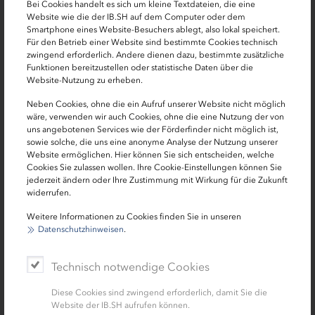
Die IHK Flensburg bietet in Zusammenarbeit mit den
Bei Cookies handelt es sich um kleine Textdateien, die eine
Förderlotsen der Investitionsbank Schleswig-Holstein
Website wie die der IB.SH auf dem Computer oder dem
Smartphone eines Website-Besuchers ablegt, also lokal speichert.
mehrmals im Jahr Beratungstage zur
Für den Betrieb einer Website sind bestimmte Cookies technisch
Unternehmensförderung und -finanzierung an.
zwingend erforderlich. Andere dienen dazu, bestimmte zusätzliche
Funktionen bereitzustellen oder statistische Daten über die
Das Angebot richtet sich an Unternehmen sowie
Website-Nutzung zu erheben.
Existenzgründungen, die die Finanzierung ihres
Neben Cookies, ohne die ein Aufruf unserer Website nicht möglich
Vorhabens durch die Einbeziehung öffentlicher Mittel
wäre, verwenden wir auch Cookies, ohne die eine Nutzung der von
optimieren wollen. Für die Unternehmen ist es hilfreich,
uns angebotenen Services wie der Förderfinder nicht möglich ist,
sowie solche, die uns eine anonyme Analyse der Nutzung unserer
sich bereits im Vorfeld eines Bankengesprächs
Website ermöglichen. Hier können Sie sich entscheiden, welche
ausreichend über die entsprechenden Programme zu
Cookies Sie zulassen wollen. Ihre Cookie-Einstellungen können Sie
informieren. Sie sollten einen konkreten Kapitalbedarf
jederzeit ändern oder Ihre Zustimmung mit Wirkung für die Zukunft
widerrufen.
haben oder benötigen aufgrund der aktuellen Situation
weitere finanzielle Mittel. Das Vorhaben sollte soweit
Weitere Informationen zu Cookies finden Sie in unseren
konkretisiert sein, dass ein aussagefähiges Konzept
Datenschutzhinweisen
.
vorliegt.
Technisch notwendige Cookies
Die Beratung selbst ist hybrid ausgestaltet, d. h. Sie
können online am Schreibtisch oder auch vor Ort in
Diese Cookies sind zwingend erforderlich, damit Sie die
Website der IB.SH aufrufen können.
Enge-Sande an der Veranstaltung teilnehmen.