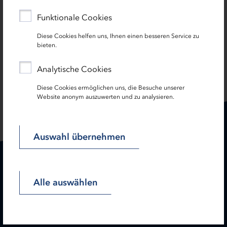
Die
Anmeldung
können Sie
hier
durchführen. Dort
Funktionale Cookies
finden Sie auch weitere Informationen.
Diese Cookies helfen uns, Ihnen einen besseren Service zu
bieten.
Analytische Cookies
SEITE TEILEN:
Diese Cookies ermöglichen uns, die Besuche unserer
Website anonym auszuwerten und zu analysieren.
Auswahl übernehmen
Karriere
Treasury
Alle auswählen
Kontakt
Termine
Service