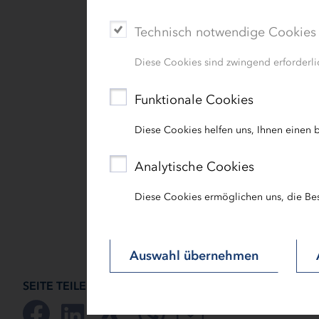
Das Unternehmen Capitalium Finanzc
Technisch notwendige Cookies
und maßgeschneiderte Finanzierungsko
IB.SH zusammen. Das Zertifikat wurd
Diese Cookies sind zwingend erforderlic
Vertriebsleiter Immobilienkunden Me
IB.SH-Büro Lübeck in den Geschäfts
Funktionale Cookies
sprach von einem „Ritterschlag“ für 
Diese Cookies helfen uns, Ihnen einen b
Analytische Cookies
Diese Cookies ermöglichen uns, die Be
Auswahl übernehmen
SEITE TEILEN: