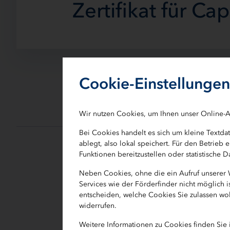
Zertifikat für C
Cookie-Einstellungen
IB.SH würdigt erfolgreiche Par
Wir nutzen Cookies, um Ihnen unser Online-A
Bei Cookies handelt es sich um kleine Textd
ablegt, also lokal speichert. Für den Betrie
Funktionen bereitzustellen oder statistische
Die Investitionsbank Schleswig-Holst
Neben Cookies, ohne die ein Aufruf unserer
Matthias Drews, Inhaber von Capital
Services wie der Förderfinder nicht möglich 
das „Zuführer-Zertifikat" verliehen. 
entscheiden, welche Cookies Sie zulassen wol
Mitarbeiterinnen und Mitarbeiter von
widerrufen.
der IB.SH besonders erfolgreich Kund
Weitere Informationen zu Cookies finden Sie