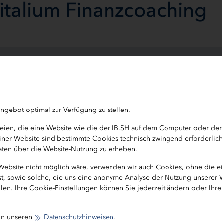
apitalium Finanzcoaching
tnerschaft
ngebot optimal zur Verfügung zu stellen.
ateien, die eine Website wie die der IB.SH auf dem Computer oder d
b einer Website sind bestimmte Cookies technisch zwingend erforderlic
 Daten über die Website-Nutzung zu erheben.
ein (IB.SH) hat dem selbständigen Baufinanzierungsspez
 Website nicht möglich wäre, verwenden wir auch Cookies, ohne die 
ium Finanzcoaching in Tangstedt bei Pinneberg, und 
ist, sowie solche, die uns eine anonyme Analyse der Nutzung unserer
Mit dem Zertifikat zeichnet die Förderbank des Landes
len. Ihre Cookie-Einstellungen können Sie jederzeit ändern oder Ihr
 Sparkassen und Banken sowie private Finanzdienstleist
en vermitteln.
 in unseren
Datenschutzhinweisen
.