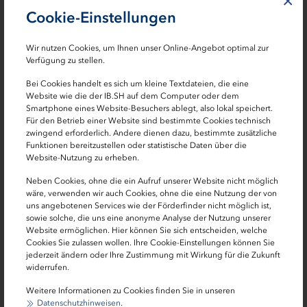
×
Meisterin hielt den Vortrag vor mehr als 100
Cookie-Einstellungen
Unternehmerinnen aus Schleswig-Holstein in
Anwesenheit von Wirtschaftsminister Dr. Bernd Buchholz
Wir nutzen Cookies, um Ihnen unser Online-Angebot optimal zur
als Ehrengast und dem IB.SH-Vorstandsvorsitzenden Erk
Verfügung zu stellen.
Westermann-Lammers. Mit dem IB.SH-
Bei Cookies handelt es sich um kleine Textdateien, die eine
Unternehmerinnenforum bietet die Förderbank eine
Website wie die der IB.SH auf dem Computer oder dem
Plattform für Vernetzung und Austausch von
Smartphone eines Website-Besuchers ablegt, also lokal speichert.
Für den Betrieb einer Website sind bestimmte Cookies technisch
Unternehmerinnen. Gleichzeitig wurde auf die
zwingend erforderlich. Andere dienen dazu, bestimmte zusätzliche
Neuauflage des IB.SH-Unternehmerinnenpreises 2019
Funktionen bereitzustellen oder statistische Daten über die
hingewiesen. „Wir wollen mit dieser Auszeichnung
Website-Nutzung zu erheben.
positive Vorbilder sichtbar und potenziellen
Neben Cookies, ohne die ein Aufruf unserer Website nicht möglich
Unternehmerinnen Mut machen“, erklärte Westermann-
wäre, verwenden wir auch Cookies, ohne die eine Nutzung der von
Lammers. Er wies darauf hin, dass der Preis im November
uns angebotenen Services wie der Förderfinder nicht möglich ist,
sowie solche, die uns eine anonyme Analyse der Nutzung unserer
dieses Jahres in die zweite Runde geht und rief die
Website ermöglichen. Hier können Sie sich entscheiden, welche
Unternehmerinnen dazu auf, sich zu bewerben – erstmals
Cookies Sie zulassen wollen. Ihre Cookie-Einstellungen können Sie
oder erneut. Zu den Teilnehmerinnen des Forums
jederzeit ändern oder Ihre Zustimmung mit Wirkung für die Zukunft
widerrufen.
gehörte auch Dr. Inez Linke, die den
IB.SH-
Unternehmerinnenpreis
im vergangenen Jahr gewann.
Weitere Informationen zu Cookies finden Sie in unseren
Datenschutzhinweisen
.