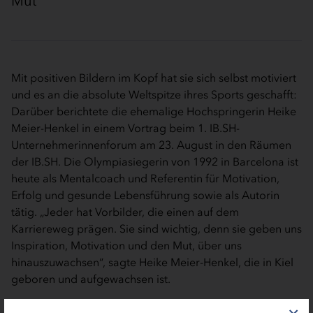
Mut
Mit positiven Bildern im Kopf hat sie sich selbst motiviert
und es an die absolute Weltspitze ihres Sports geschafft:
Darüber berichtete die ehemalige Hochspringerin Heike
Meier-Henkel in einem Vortrag beim 1. IB.SH-
Unternehmerinnenforum am 23. August in den Räumen
der IB.SH. Die Olympiasiegerin von 1992 in Barcelona ist
heute als Mentalcoach und Referentin für Motivation,
Erfolg und gesunde Lebensführung sowie als Autorin
tätig. „Jeder hat Vorbilder, die einen auf dem
Karriereweg prägen. Sie sind wichtig, denn sie geben uns
Inspiration, Motivation und den Mut, über uns
hinauszuwachsen“, sagte Heike Meier-Henkel, die in Kiel
geboren und aufgewachsen ist.
Die ehemalige Olympiasiegerin und 20-fache deutsche