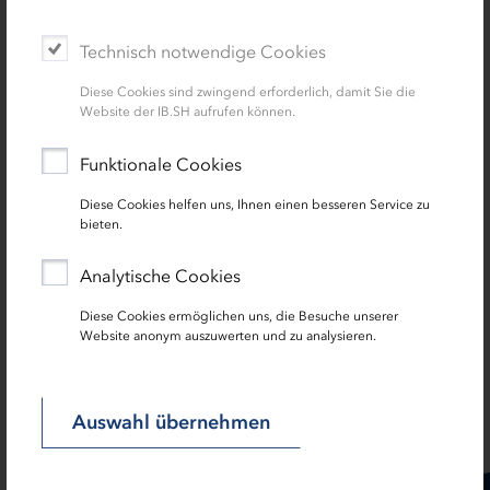
Heike Meier-Henkel präsentierte am Rande der
Veranstaltung auch ihr neues Buch „Entfessle Dich – Wie
Technisch notwendige Cookies
du aus dir machst, was in dir steckt.“
Diese Cookies sind zwingend erforderlich, damit Sie die
Wirtschaftsminister Dr. Buchholz machte das IB.SH-
Website der IB.SH aufrufen können.
Unternehmerinnenforum zu seiner Meldung der Woche.
Funktionale Cookies
Das Video finden Sie
hier.
Diese Cookies helfen uns, Ihnen einen besseren Service zu
Das Schleswig-Holstein-Magazin des NDR-Fernsehens
bieten.
berichtete über die Veranstaltung. Den Beitrag finden Sie
hier.
Analytische Cookies
Diese Cookies ermöglichen uns, die Besuche unserer
Website anonym auszuwerten und zu analysieren.
Auswahl übernehmen
SEITE TEILEN: