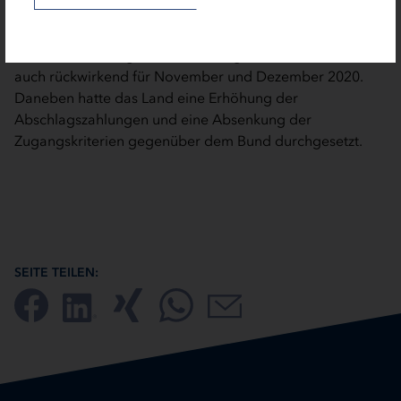
mittelbar betroffene Unternehmen, die nicht für die
November- und Dezemberhilfe antragsberechtigt sind, in
der Überbrückungshilfe III zum Zuge kommen – und zwar
auch rückwirkend für November und Dezember 2020.
Daneben hatte das Land eine Erhöhung der
Abschlagszahlungen und eine Absenkung der
Zugangskriterien gegenüber dem Bund durchgesetzt.
SEITE TEILEN: