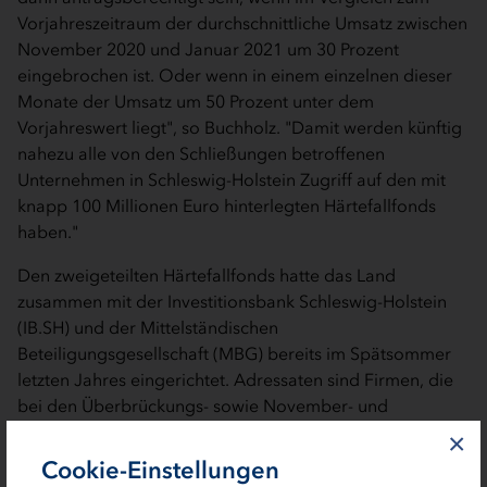
Vorjahreszeitraum der durchschnittliche Umsatz zwischen
November 2020 und Januar 2021 um 30 Prozent
eingebrochen ist. Oder wenn in einem einzelnen dieser
Monate der Umsatz um 50 Prozent unter dem
Vorjahreswert liegt", so Buchholz. "Damit werden künftig
nahezu alle von den Schließungen betroffenen
Unternehmen in Schleswig-Holstein Zugriff auf den mit
knapp 100 Millionen Euro hinterlegten Härtefallfonds
haben."
Den zweigeteilten Härtefallfonds hatte das Land
zusammen mit der Investitionsbank Schleswig-Holstein
(IB.SH) und der Mittelständischen
Beteiligungsgesellschaft (MBG) bereits im Spätsommer
letzten Jahres eingerichtet. Adressaten sind Firmen, die
bei den Überbrückungs- sowie November- und
Dezemberhilfen des Bundes nicht oder nur gering zum
×
Zuge kommen. In diesen Fällen können Betriebe über
Cookie-Einstellungen
den "IB.SH Härtefallfonds" Darlehen bis zu 750.000 Euro