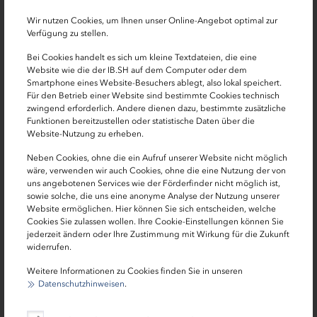
zwei Jahre tilgungs- und für fünf Jahre zinsfrei erhalten.
Wir nutzen Cookies, um Ihnen unser Online-Angebot optimal zur
Parallel dazu bietet der "MBG Härtefallfonds Mittelstand"
Verfügung zu stellen.
wirtschaftliches Eigenkapital in Form von stillen
Bei Cookies handelt es sich um kleine Textdateien, die eine
Beteiligungen zu günstigen Konditionen. Sämtliche
Website wie die der IB.SH auf dem Computer oder dem
Anträge des IB.SH Härtefallfonds müssen weiterhin über
Smartphone eines Website-Besuchers ablegt, also lokal speichert.
Für den Betrieb einer Website sind bestimmte Cookies technisch
die Hausbanken der Firmen an die IB.SH gerichtet
zwingend erforderlich. Andere dienen dazu, bestimmte zusätzliche
werden. Über die Möglichkeiten des MBG Härtefallfonds
Funktionen bereitzustellen oder statistische Daten über die
informiert die MBG direkt.
Website-Nutzung zu erheben.
Neben Cookies, ohne die ein Aufruf unserer Website nicht möglich
Bislang haben nach Auskunft der IB.SH 23 schleswig-
wäre, verwenden wir auch Cookies, ohne die eine Nutzung der von
holsteinische Unternehmen mit einer Gesamt-
uns angebotenen Services wie der Förderfinder nicht möglich ist,
Darlehenssumme von knapp 5,2 Millionen Euro auf den
sowie solche, die uns eine anonyme Analyse der Nutzung unserer
Website ermöglichen. Hier können Sie sich entscheiden, welche
mit 80 Millionen Euro ausgestatteten IB.SH-Härtefallfonds
Cookies Sie zulassen wollen. Ihre Cookie-Einstellungen können Sie
zugegriffen. Beim
MBG-Härtefallfonds
, für den
jederzeit ändern oder Ihre Zustimmung mit Wirkung für die Zukunft
insgesamt 20 Millionen Euro an Beteiligungskapital zur
widerrufen.
Verfügung stehen, liegen bislang zwölf bewilligte
Weitere Informationen zu Cookies finden Sie in unseren
Anträge mit einem Volumen von rund drei Millionen Euro
Datenschutzhinweisen
.
vor. Buchholz: "Wir haben in beiden Angeboten also
noch großen Handlungsspielraum."