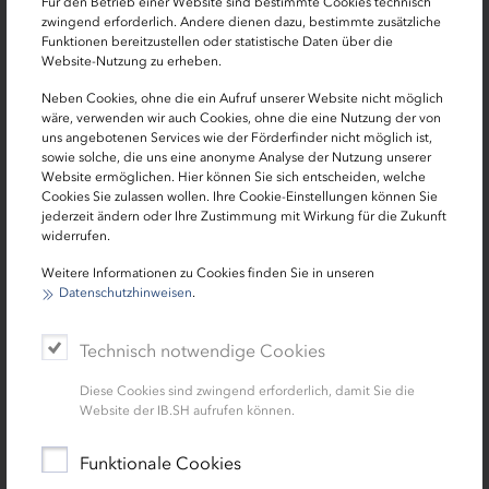
Für den Betrieb einer Website sind bestimmte Cookies technisch
zwingend erforderlich. Andere dienen dazu, bestimmte zusätzliche
Das Interesse am Interreg-Programm war von Anfang an
Funktionen bereitzustellen oder statistische Daten über die
sehr groß und ist es immer noch. Nach knapp
Website-Nutzung zu erheben.
dreieinhalb Jahren sind bereits 35 Interreg-Projekte ins
Neben Cookies, ohne die ein Aufruf unserer Website nicht möglich
Leben gerufen worden. Zusammen binden die Projekte
wäre, verwenden wir auch Cookies, ohne die eine Nutzung der von
ca. 63 Prozent der insgesamt knapp 90 Millionen Euro,
uns angebotenen Services wie der Förderfinder nicht möglich ist,
sowie solche, die uns eine anonyme Analyse der Nutzung unserer
die das EU-Programm zur Verfügung hat. „Die
Website ermöglichen. Hier können Sie sich entscheiden, welche
Fördermittel des Programms sind heiß begehrt und das
Cookies Sie zulassen wollen. Ihre Cookie-Einstellungen können Sie
freut uns natürlich sehr. Gerade deswegen ist es jetzt an
jederzeit ändern oder Ihre Zustimmung mit Wirkung für die Zukunft
widerrufen.
der Zeit das Programm und die Projekte zu evaluieren,
um analysieren zu können, wie die strategische
Weitere Informationen zu Cookies finden Sie in unseren
Ausrichtung des Programms funktioniert und ob sie für
Datenschutzhinweisen
.
die Zukunft angepasst werden sollte. Denn die klare
Aufgabe des Ausschusses liegt darin, sicherzustellen,
Technisch notwendige Cookies
dass die Fördermittel in den Bereichen investiert werden,
Diese Cookies sind zwingend erforderlich, damit Sie die
wo sie am meisten Nutzen bringen. Auch zukünftig
Website der IB.SH aufrufen können.
wollen wir Projekte genehmigen, die den Bürgern des
ganzen Programmgebiets zu Gute kommen“, so Bøje
Funktionale Cookies
Winther, Regionsratsmitglied der Region Sjælland und