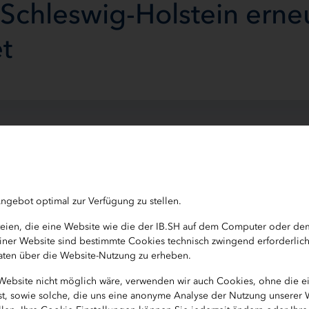
 Schleswig-Holstein erne
t
eadresse
ngebot optimal zur Verfügung zu stellen.
ateien, die eine Website wie die der IB.SH auf dem Computer oder d
b einer Website sind bestimmte Cookies technisch zwingend erforderlic
twürdigkeit der Investitionsbank Schleswig-Holstein (I
 Daten über die Website-Nutzung zu erheben.
 Stabil, bewertet. Dies hat Fitch heute mitgeteilt. Da
 Website nicht möglich wäre, verwenden wir auch Cookies, ohne die 
u den attraktivsten Anlageadressen in Deutschland. Die
ist, sowie solche, die uns eine anonyme Analyse der Nutzung unserer