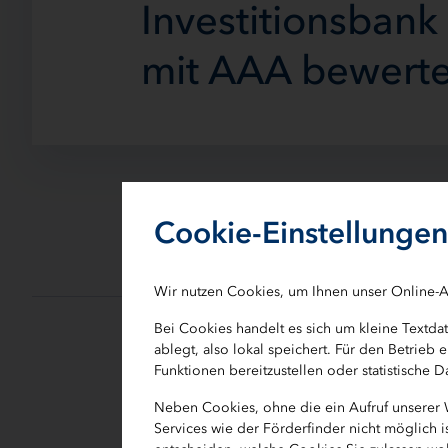
Investitionsbank
mit AAA bewerte
IB.SH bleibt attraktive Anlag
Cookie-Einstellungen
Wir nutzen Cookies, um Ihnen unser Online-A
Bei Cookies handelt es sich um kleine Textd
ablegt, also lokal speichert. Für den Betrie
Die Ratingagentur Fitch hat die Kredi
Funktionen bereitzustellen oder statistische
wieder mit der Bestnote AAA, Ausblick
Neben Cookies, ohne die ein Aufruf unserer
die IB.SH weiterhin für Investoren z
Services wie der Förderfinder nicht möglich 