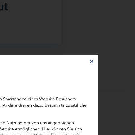
ut
×
em Smartphone eines Website-Besuchers
h. Andere dienen dazu, bestimmte zusätzliche
B.SH)
mit gehört
eine Nutzung der von uns angebotenen
 Förderbank
 Website ermöglichen. Hier können Sie sich