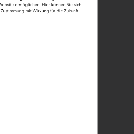
: Lernen in
 Website ermöglichen. Hier können Sie sich
e Zustimmung mit Wirkung für die Zukunft
rg)
steht die
ahren
 in der
und
eler
 die Welt
nd
uch beim