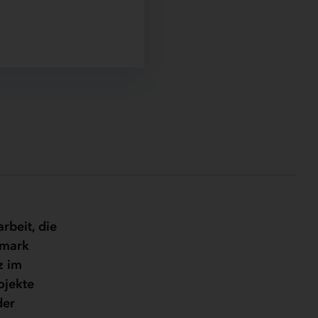
rbeit, die
nmark
z im
ojekte
der