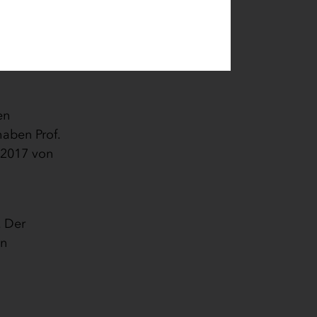
ena. Am
agen zu
en
aben Prof.
 2017 von
. Der
en