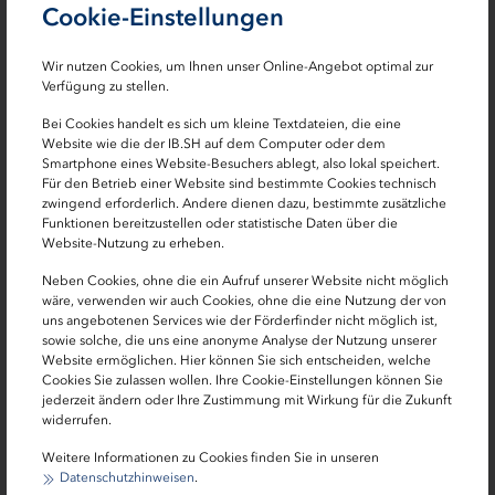
Cookie-Einstellungen
unterstützen“, sagt die schleswig-holsteinische
Finanzministerin Monika Heinold.
Wir nutzen Cookies, um Ihnen unser Online-Angebot optimal zur
Verfügung zu stellen.
Zu dem genauen Vorgehen informiert die
Investitionsbank Schleswig-Holstein (IB.SH) in einem
Bei Cookies handelt es sich um kleine Textdateien, die eine
Schreiben an die Unternehmen, Soloselbständigen und
Website wie die der IB.SH auf dem Computer oder dem
Smartphone eines Website-Besuchers ablegt, also lokal speichert.
Freiberufler, die Corona-Soforthilfe erhalten haben. Das
Für den Betrieb einer Website sind bestimmte Cookies technisch
Schreiben wird per Mail zugestellt und auch im
zwingend erforderlich. Andere dienen dazu, bestimmte zusätzliche
persönlichen Postfach der Kundinnen und Kunden in
Funktionen bereitzustellen oder statistische Daten über die
Website-Nutzung zu erheben.
ProNord eingestellt. Hierbei handelt es sich um das
System, über das im vergangenen Jahr die Anträge auf
Neben Cookies, ohne die ein Aufruf unserer Website nicht möglich
wäre, verwenden wir auch Cookies, ohne die eine Nutzung der von
Corona-Soforthilfe gestellt werden konnten. Für die
uns angebotenen Services wie der Förderfinder nicht möglich ist,
Berechnung einer möglichen Überkompensation und
sowie solche, die uns eine anonyme Analyse der Nutzung unserer
Rückerstattung stellt die Investitionsbank Schleswig-
Website ermöglichen. Hier können Sie sich entscheiden, welche
Cookies Sie zulassen wollen. Ihre Cookie-Einstellungen können Sie
Holstein Berechnungshilfen bereit (siehe unten). Der
jederzeit ändern oder Ihre Zustimmung mit Wirkung für die Zukunft
berechnete Rückerstattungsbetrag kann der IB.SH dann
widerrufen.
vorzugsweise über proNord mitgeteilt werden. Es sollen
Weitere Informationen zu Cookies finden Sie in unseren
sich bei der IB.SH nur diejenigen Unternehmen,
Datenschutzhinweisen
.
Soloselbständigen und Freiberufler zurückmelden, die