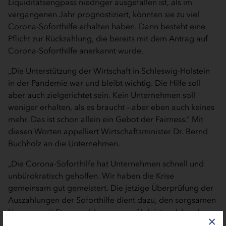
Liquiditätsengpass niedriger ausgefallen ist, als im
vergangenen Jahr prognostiziert, könnten sie zu viel
Corona-Soforthilfe erhalten haben. Dann besteht eine
Pflicht zur Rückzahlung, die bereits mit dem Antrag auf
Corona-Soforthilfe anerkannt wurde.
„Die Unterstützung der Wirtschaft in Schleswig-Holstein
in der Pandemie war und bleibt wichtig. Die Hilfe soll
aber auch zielgerichtet sein. Kein Unternehmen soll
weniger erhalten, als es braucht – aber eben auch keines
mehr. Das ist schon allein ein Gebot der Fairness.“ Mit
diesen Worten appelliert Wirtschaftsminister Dr. Bernd
Buchholz an die Unternehmen.
„Die Corona-Soforthilfe hat Unternehmen schnell und
unbürokratisch geholfen. Wir haben die Krise
gemeinsam gut gemeistert. Die jetzige Überprüfung der
Auszahlungen der Soforthilfe dient dazu, den sorgsamen
Umgang mit Steuergeldern zu gewährleisten. Ich gehe
×
davon aus, dass uns die Unternehmen dabei aktiv