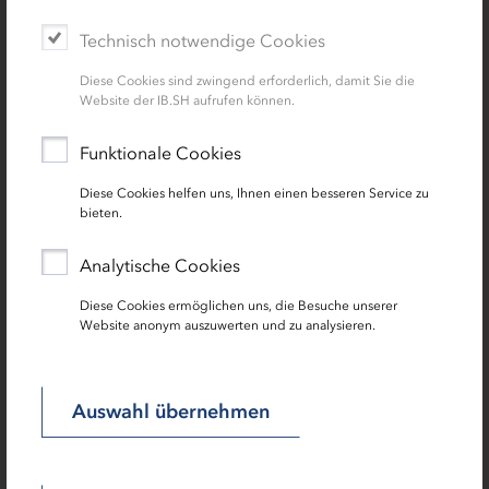
nach eigener Prüfung einen Rückzahlungsbetrag ermittelt
Technisch notwendige Cookies
haben. Im Anschluss erhalten die betroffenen
Unternehmen, Soloselbständigen und Freiberufler einen
Diese Cookies sind zwingend erforderlich, damit Sie die
Änderungsbescheid mit den Informationen über den
Website der IB.SH aufrufen können.
Rückzahlungsweg. Unternehmen, Soloselbständige und
Freiberufler, die die Corona-Soforthilfe bereits
Funktionale Cookies
zurückgezahlt haben, erhalten kein Schreiben zur
Diese Cookies helfen uns, Ihnen einen besseren Service zu
Überkompensation. Die Rückzahlung bedeutet nicht,
bieten.
dass nicht andere Corona-Hilfen in Anspruch genommen
werden können, wenn die Förderkriterien erfüllt werden.
Analytische Cookies
Diese Cookies ermöglichen uns, die Besuche unserer
Berechnungshilfen für die Rückzahlung
Website anonym auszuwerten und zu analysieren.
der Corona-Soforthilfe
Berechnungshilfe zum Liquiditätsengpass
Auswahl übernehmen
Bundesprogramm
Berechnungshilfe zum Liquiditätsengpass