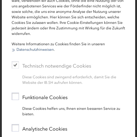
wäre, verwenden wir auch Cookies, ohne die eine Nutzung der von
uns angebotenen Services wie der Förderfinder nicht möglich ist,
Eine darüberhinausgehende Stichprobenprüfung bei
sowie solche, die uns eine anonyme Analyse der Nutzung unserer
Anträgen, zu denen es keine Rückmeldung gegeben hat,
Website ermöglichen. Hier können Sie sich entscheiden, welche
Cookies Sie zulassen wollen. Ihre Cookie-Einstellungen können Sie
fand im Auftrag des Bundes statt. Sie hat ergeben, dass
jederzeit ändern oder Ihre Zustimmung mit Wirkung für die Zukunft
bei über 80 Prozent der in der Stichprobe geprüften Fälle
widerrufen.
zu viel Corona-Soforthilfe gezahlt wurde.
Weitere Informationen zu Cookies finden Sie in unseren
Datenschutzhinweisen
.
Dieses Ergebnis zeigte die Notwendigkeit eines zweiten
Rückmeldeverfahrens auf, besonders um eine
Technisch notwendige Cookies
verantwortungsbewusste Verwendung von
Steuergeldern im Interesse aller Steuerzahlenden zu
Diese Cookies sind zwingend erforderlich, damit Sie die
gewährleisten. Auch aus Gründen der Gleichbehandlung
Website der IB.SH aufrufen können.
wie der Wettbewerbsgleichheit führen Land und
Investitionsbank nun auf Wunsch des Bundes ein zweites
Funktionale Cookies
Rückmeldeverfahren durch. Es richtet sich an
Diese Cookies helfen uns, Ihnen einen besseren Service zu
Antragstellerinnen und Antragsteller, die sich bislang
bieten.
nicht wegen einer Überkompensation gemeldet haben
und auch nicht in der Stichprobe überprüft worden sind.
Analytische Cookies
Sie werden ab Mai von der Investitionsbank Schleswig-