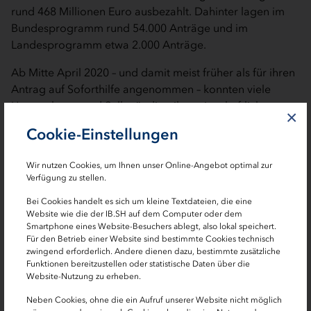
rund 468 Millionen Euro ausbezahlt. Dahinter lagen im
Bundesprogramm rund 54.000 Anträge und im
Landesprogramm etwa 2.000 Anträge.
Ab Mitte April 2020 – und damit meist früher als für ihren
Antrag auf Soforthilfe angenommen – konnten viele
Unternehmen und Selbständige ihre wirtschaftliche
×
Tätigkeit wiederaufnehmen. Dadurch wurde der
Cookie-Einstellungen
Liquiditätsengpass häufig zu hoch prognostiziert und als
Folge zu viel Corona-Soforthilfe ausgezahlt. Das zeigte
Wir nutzen Cookies, um Ihnen unser Online-Angebot optimal zur
ein Rückmeldeverfahren, das im August 2021 startete. Im
Verfügung zu stellen.
Zuge dieses Verfahrens antwortete nur rund ein Drittel
Bei Cookies handelt es sich um kleine Textdateien, die eine
der Angeschriebenen und meldete eine
Website wie die der IB.SH auf dem Computer oder dem
Überkompensation – also einen zu hohen Förderbetrag.
Smartphone eines Website-Besuchers ablegt, also lokal speichert.
Insgesamt wurden rund 150 Millionen Euro zu viel
Für den Betrieb einer Website sind bestimmte Cookies technisch
zwingend erforderlich. Andere dienen dazu, bestimmte zusätzliche
gezahlte Corona-Soforthilfen zurückgemeldet.
Funktionen bereitzustellen oder statistische Daten über die
Zurückgeflossen sind davon bereits 139 Millionen Euro,
Website-Nutzung zu erheben.
20 Millionen Euro an das Land und 119 Millionen an den
Neben Cookies, ohne die ein Aufruf unserer Website nicht möglich
Bund.