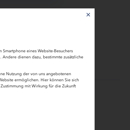
×
ß für
“. Bei
em Smartphone eines Website-Besuchers
h. Andere dienen dazu, bestimmte zusätzliche
eine Nutzung der von uns angebotenen
 Website ermöglichen. Hier können Sie sich
e Zustimmung mit Wirkung für die Zukunft
t:
ort für