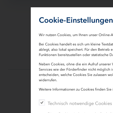
Die Kieler Woche bietet Weltk
Cookie-Einstellungen
alle Altersklassen – und sie tu
beliebten Charity-Armbänder fü
Wir nutzen Cookies, um Ihnen unser Online-A
der 125. Kieler Woche wurde d
Bei Cookies handelt es sich um kleine Textd
Schleswig-Holstein unterstützt
ablegt, also lokal speichert. Für den Betrie
Funktionen bereitzustellen oder statistische
Neben Cookies, ohne die ein Aufruf unserer
Services wie der Förderfinder nicht möglich 
entscheiden, welche Cookies Sie zulassen wol
widerrufen.
Im Jubiläumsjahr hat der Verkauf de
Weitere Informationen zu Cookies finden Sie
Insgesamt kamen 45.000 Euro für d
Technisch notwendige Cookies
Die Charity-Aktion wurde im Jahr 201
Kids“. Wer die türkisfarbenden oder d