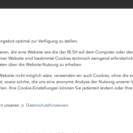
lassesegeln, viel Kultur und jede Menge Spa
t auch Gutes. Bestes Beispiel dafür sind die
r das Kieler Sportprojekt „Kids in die Clubs
ngebot optimal zur Verfügung zu stellen.
ie Aktion erstmals von der Investitionsbank
ateien, die eine Website wie die der IB.SH auf dem Computer oder d
.
b einer Website sind bestimmte Cookies technisch zwingend erforderlic
 Daten über die Website-Nutzung zu erheben.
 Website nicht möglich wäre, verwenden wir auch Cookies, ohne die 
ist, sowie solche, die uns eine anonyme Analyse der Nutzung unserer
len. Ihre Cookie-Einstellungen können Sie jederzeit ändern oder Ihr
r Armbänder dabei für ein neues Rekordergebnis gesorg
 in unseren
Datenschutzhinweisen
.
en guten Zweck zusammen.
1 ins Leben gerufen und trägt seit 2019 den Namen „Sp
unkelblauen Armbänder kauft, hilft mit, Kindern und