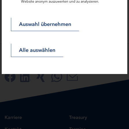
Website anonym auszuwerten und zu analysieren.
0431 9905-3365
foerderlotsen[at]ib-sh.de
Auswahl übernehmen
Alle auswählen
SEITE TEILEN:
Karriere
Treasury
Kontakt
Termine