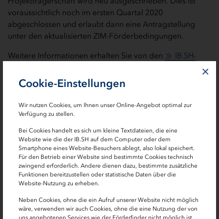
Projektträgerschaft wird neu ausgeschrieben. Dies ist
voraussichtlich noch im ersten Quartal 2020
abgeschlossen und erlaubt dann eine Antragstellung
unter den aktualisierten ZIM-Förderbedingungen.
Weitere Informationen erhalten Sie von den
IB.SH-
Förderlotsen
und unter
×
Cookie-Einstellungen
zim.de
Wir nutzen Cookies, um Ihnen unser Online-Angebot optimal zur
Verfügung zu stellen.
Bei Cookies handelt es sich um kleine Textdateien, die eine
Website wie die der IB.SH auf dem Computer oder dem
Smartphone eines Website-Besuchers ablegt, also lokal speichert.
Für den Betrieb einer Website sind bestimmte Cookies technisch
zwingend erforderlich. Andere dienen dazu, bestimmte zusätzliche
Funktionen bereitzustellen oder statistische Daten über die
Website-Nutzung zu erheben.
Neben Cookies, ohne die ein Aufruf unserer Website nicht möglich
Zoom
wäre, verwenden wir auch Cookies, ohne die eine Nutzung der von
uns angebotenen Services wie der Förderfinder nicht möglich ist,