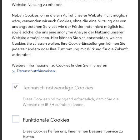
gewonnen.
Website-Nutzung zu erheben.
Neben Cookies, ohne die ein Aufruf unserer Website nicht möglich
Sabina Kaiser von der Interhyp AG berichtet, dass die
wäre, verwenden wir auch Cookies, ohne die eine Nutzung der von
Interhyp als digital gut aufgestelltes Unternehmen
uns angebotenen Services wie der Förderfinder nicht möglich ist,
glücklicherweise sehr schnell auf die Corona-Pandemie
sowie solche, die uns eine anonyme Analyse der Nutzung unserer
Website ermöglichen. Hier können Sie sich entscheiden, welche
reagieren konnte. Die persönlichen Beratungen der
Cookies Sie zulassen wollen. Ihre Cookie-Einstellungen können Sie
Kunden sind als Videoberatung oder telefonisch mit
jederzeit ändern oder Ihre Zustimmung mit Wirkung für die Zukunft
digitaler Unterstützung und Bildschirmpräsentation
widerrufen.
möglich. Abhängig von der Infektionslage waren und
Weitere Informationen zu Cookies finden Sie in unseren
sind wir aber auch vor Ort für unsere Kunden da, unter
Datenschutzhinweisen
.
Einhaltung aller Regeln für den Gesundheitsschutz.“
Technisch notwendige Cookies
Die anderen Finanzierungspartner bestätigen ebenfalls
die große Bedeutung einer digitalen Kundenberatung.
Diese Cookies sind zwingend erforderlich, damit Sie die
Allerdings konnten die Institute - abhängig von ihrem
Website der IB.SH aufrufen können.
jeweiligen Grad der Digitalisierung - unterschiedlich
Funktionale Cookies
schnell auf die veränderte Marktsituation reagieren und
immer mehr digitale Beratungen sowie
Diese Cookies helfen uns, Ihnen einen besseren Service zu
Kommunikationskanäle ihren Kunden und Mitarbeitern
bieten.