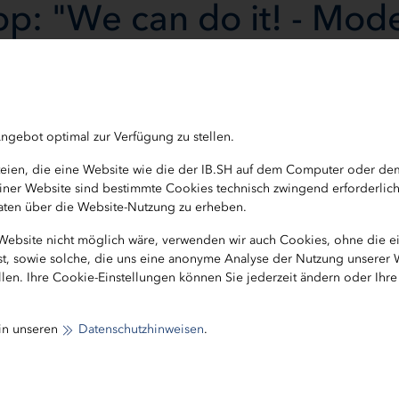
pp: "We can do it! - Mod
ng"
ngebot optimal zur Verfügung zu stellen.
ateien, die eine Website wie die der IB.SH auf dem Computer oder d
b einer Website sind bestimmte Cookies technisch zwingend erforderlic
 Daten über die Website-Nutzung zu erheben.
 Website nicht möglich wäre, verwenden wir auch Cookies, ohne die 
ist, sowie solche, die uns eine anonyme Analyse der Nutzung unserer
len. Ihre Cookie-Einstellungen können Sie jederzeit ändern oder Ihr
desweiten gründerinnenagentur" (bga) für Schleswig-H
e Aktivitäten von Frauen nicht nur durch die Beratung 
 in unseren
Datenschutzhinweisen
.
017 ausgelobten IB.SH-Unternehmerinnenpreis, sondern
Sie in diesem Zusammenhang auf eine Veranstaltung d
merksam machen: "We can do it! - Moderne Frauen in 