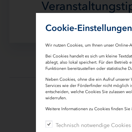
Veranstaltungsti
Frauen in Führu
Cookie-Einstellungen
Wir nutzen Cookies, um Ihnen unser Online-A
Bei Cookies handelt es sich um kleine Textd
ablegt, also lokal speichert. Für den Betrie
Funktionen bereitzustellen oder statistische
Neben Cookies, ohne die ein Aufruf unserer
Services wie der Förderfinder nicht möglich 
entscheiden, welche Cookies Sie zulassen wol
widerrufen.
Als Regionalverantwortliche der "bun
unterstützt die IB.SH unternehmerisch
Weitere Informationen zu Cookies finden Sie
Förderlotsen oder den erstmals in 2
durch Netzwerkarbeit. Wir möchten 
Technisch notwendige Cookies
deutscher Unternehmerinnen e.V. auf