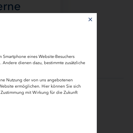
erne
×
em Smartphone eines Website-Besuchers
h. Andere dienen dazu, bestimmte zusätzliche
eine Nutzung der von uns angebotenen
 Website ermöglichen. Hier können Sie sich
e Zustimmung mit Wirkung für die Zukunft
olstein
der IB.SH
 auch
es Verband
Führung"