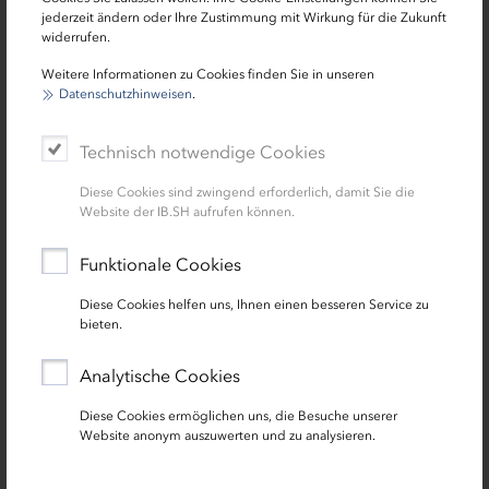
jederzeit ändern oder Ihre Zustimmung mit Wirkung für die Zukunft
widerrufen.
Ihre Ansprechpersonen: Die
Weitere Informationen zu Cookies finden Sie in unseren
Förderlotsen der IB.SH für Unternehmen
Datenschutzhinweisen
.
und Gründungen
Technisch notwendige Cookies
Diese Cookies sind zwingend erforderlich, damit Sie die
Website der IB.SH aufrufen können.
Funktionale Cookies
Diese Cookies helfen uns, Ihnen einen besseren Service zu
bieten.
Zentrale Kontaktdaten der Förderlotsen
Analytische Cookies
0431 9905-3365
Diese Cookies ermöglichen uns, die Besuche unserer
Website anonym auszuwerten und zu analysieren.
foerderlotsen[at]ib-sh.de