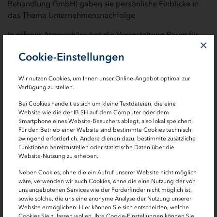
Behandlung GmbH) gaben sie persönliche Einblicke in
das Thema Unternehmensnachfolge
In offener Atmosphäre bot die Veranstaltung Raum für
×
persönliche Gespräche, spannende Einblicke in
Cookie-Einstellungen
unternehmerische Herausforderungen und den Ausbau
regionaler Netzwerke.
Wir nutzen Cookies, um Ihnen unser Online-Angebot optimal zur
Mit dem Unternehmerinnenforum schafft die IB.SH
Verfügung zu stellen.
regelmäßig Plattformen für Austausch, Sichtbarkeit und
Bei Cookies handelt es sich um kleine Textdateien, die eine
Vernetzung von Frauen in Wirtschaft und Gründung. Als
Website wie die der IB.SH auf dem Computer oder dem
Smartphone eines Website-Besuchers ablegt, also lokal speichert.
Förderbank des Landes unterstützt sie damit gezielt
Für den Betrieb einer Website sind bestimmte Cookies technisch
Unternehmertum und stärkt die wirtschaftliche
zwingend erforderlich. Andere dienen dazu, bestimmte zusätzliche
Entwicklung in Schleswig-Holstein. Das große Interesse
Funktionen bereitzustellen oder statistische Daten über die
Website-Nutzung zu erheben.
und die lebhaften Diskussionen in Lütau haben einmal
mehr gezeigt, wie wertvoll solche Begegnungen für die
Neben Cookies, ohne die ein Aufruf unserer Website nicht möglich
regionale Unternehmerinnen-Community sind.
wäre, verwenden wir auch Cookies, ohne die eine Nutzung der von
uns angebotenen Services wie der Förderfinder nicht möglich ist,
sowie solche, die uns eine anonyme Analyse der Nutzung unserer
Website ermöglichen. Hier können Sie sich entscheiden, welche
Cookies Sie zulassen wollen. Ihre Cookie-Einstellungen können Sie