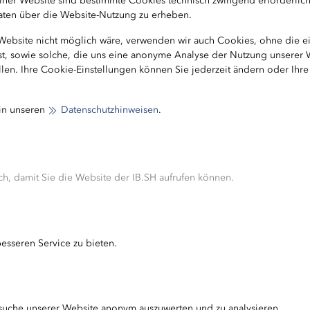
b einer Website sind bestimmte Cookies technisch zwingend erforderlic
Unternehmen von einer PR-Agentur unterstützt.
 Daten über die Website-Nutzung zu erheben.
 Website nicht möglich wäre, verwenden wir auch Cookies, ohne die 
23 über ein Online-Formular möglich. Die Bewerbung is
ist, sowie solche, die uns eine anonyme Analyse der Nutzung unserer
ie KfW ist keine Voraussetzung.
len. Ihre Cookie-Einstellungen können Sie jederzeit ändern oder Ihr
er für Schleswig-Holstein in der Jury vertreten.
 in unseren
Datenschutzhinweisen
.
h, damit Sie die Website der IB.SH aufrufen können.
esseren Service zu bieten.
suche unserer Website anonym auszuwerten und zu analysieren.