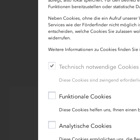
ablegt, also lokal speichert. Für den Betrie
ihrer Erfolgsgeschichten werden die 
Funktionen bereitzustellen oder statistische
Neben Cookies, ohne die ein Aufruf unserer
Die Bewerbung ist bis zum 1. Juli 20
Services wie der Förderfinder nicht möglich 
aufwendig. Eine Finanzierung durch d
entscheiden, welche Cookies Sie zulassen wol
widerrufen.
Die IB.SH ist auch in diesem Jahr wied
Weitere Informationen zu Cookies finden Sie
www.kfw-awards.de
Technisch notwendige Cookies
Diese Cookies sind zwingend erforderlic
Funktionale Cookies
Diese Cookies helfen uns, Ihnen einen b
Analytische Cookies
Diese Cookies ermöglichen uns, die Be