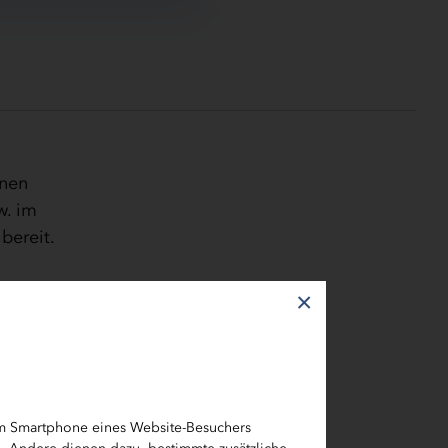
nnen
w. im
bereit.
×
ur“ und
e ein
rbs ist Dr.
and. Alle
ung
em Smartphone eines Website-Besuchers
arktung