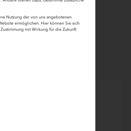
h. Andere dienen dazu, bestimmte zusätzliche
eine Nutzung der von uns angebotenen
t wenig
 Website ermöglichen. Hier können Sie sich
e Zustimmung mit Wirkung für die Zukunft