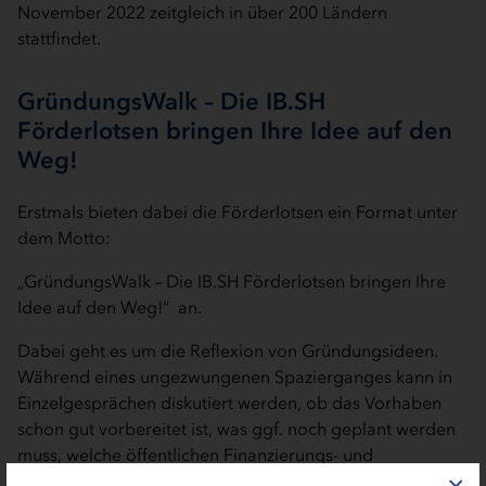
November 2022 zeitgleich in über 200 Ländern
stattfindet.
GründungsWalk – Die IB.SH
Förderlotsen bringen Ihre Idee auf den
Weg!
Erstmals bieten dabei die Förderlotsen ein Format unter
dem Motto:
„GründungsWalk – Die IB.SH Förderlotsen bringen Ihre
Idee auf den Weg!“ an.
Dabei geht es um die Reflexion von Gründungsideen.
Während eines ungezwungenen Spazierganges kann in
Einzelgesprächen diskutiert werden, ob das Vorhaben
schon gut vorbereitet ist, was ggf. noch geplant werden
muss, welche öffentlichen Finanzierungs- und
Fördermöglichkeiten bestehen und wie die Chancen auf