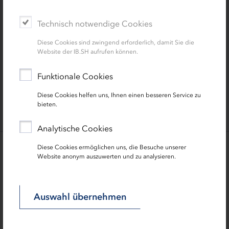
Technisch notwendige Cookies
Diese Cookies sind zwingend erforderlich, damit Sie die
Website der IB.SH aufrufen können.
Zoom
Funktionale Cookies
Diese Cookies helfen uns, Ihnen einen besseren Service zu
bieten.
Analytische Cookies
Diese Cookies ermöglichen uns, die Besuche unserer
Website anonym auszuwerten und zu analysieren.
Ihre Ansprechpersonen: Die
Förderlotsen der IB.SH für Unternehmen
und Gründungen
Auswahl übernehmen