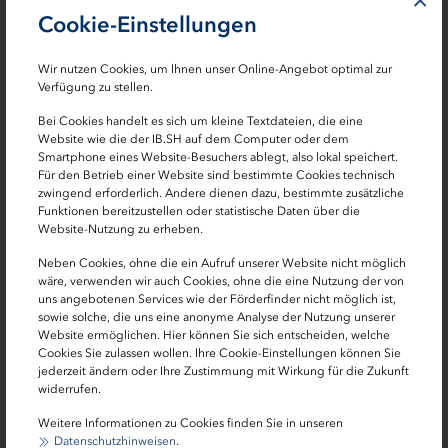
×
eine tragfähige Vollexistenz stehen.
Cookie-Einstellungen
Die Veranstaltung ist kostenlos und findet am Dienstag,
Wir nutzen Cookies, um Ihnen unser Online-Angebot optimal zur
15.11.22 stündlich ab 09:00 Uhr in Kiel, Zur Helling 5-6
Verfügung zu stellen.
statt. Eine Anmeldung ist erforderlich.
Bei Cookies handelt es sich um kleine Textdateien, die eine
Website wie die der IB.SH auf dem Computer oder dem
Mehr Informationen zur Veranstaltung finden Sie
hier
.
Smartphone eines Website-Besuchers ablegt, also lokal speichert.
Für den Betrieb einer Website sind bestimmte Cookies technisch
Zur Anmeldung geht es
hier
.
zwingend erforderlich. Andere dienen dazu, bestimmte zusätzliche
Funktionen bereitzustellen oder statistische Daten über die
Website-Nutzung zu erheben.
Und was läuft sonst noch?
Neben Cookies, ohne die ein Aufruf unserer Website nicht möglich
wäre, verwenden wir auch Cookies, ohne die eine Nutzung der von
14.11.-18.11.2022 10:00-16:00 Uhr Expertentelefon
uns angebotenen Services wie der Förderfinder nicht möglich ist,
Gründungsfinanzierung
sowie solche, die uns eine anonyme Analyse der Nutzung unserer
Website ermöglichen. Hier können Sie sich entscheiden, welche
Cookies Sie zulassen wollen. Ihre Cookie-Einstellungen können Sie
17.11.2022 16:00 Uhr
Webinar „Fit
jederzeit ändern oder Ihre Zustimmung mit Wirkung für die Zukunft
für Finanzierung“
widerrufen.
Weitere Informationen zu Cookies finden Sie in unseren
Datenschutzhinweisen
.