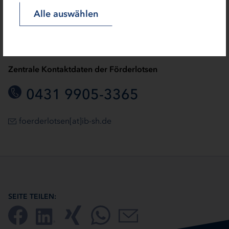
Alle auswählen
Zentrale Kontaktdaten der Förderlotsen
0431 9905-3365
foerderlotsen[at]ib-sh.de
SEITE TEILEN: