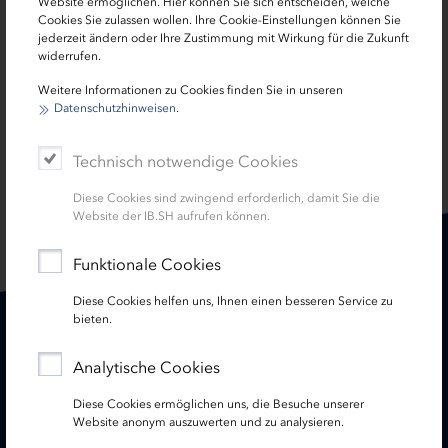
Website ermöglichen. Hier können Sie sich entscheiden, welche
der neuen Förderperiode zu partizipieren.
Cookies Sie zulassen wollen. Ihre Cookie-Einstellungen können Sie
jederzeit ändern oder Ihre Zustimmung mit Wirkung für die Zukunft
widerrufen.
Weitere Informationen zu Cookies finden Sie in unseren
Datenschutzhinweisen
.
Technisch notwendige Cookies
SEITE TEILEN:
Diese Cookies sind zwingend erforderlich, damit Sie die
Website der IB.SH aufrufen können.
Funktionale Cookies
Diese Cookies helfen uns, Ihnen einen besseren Service zu
bieten.
Karriere
Treasury
Analytische Cookies
Kontakt
Termine
Diese Cookies ermöglichen uns, die Besuche unserer
Website anonym auszuwerten und zu analysieren.
Service