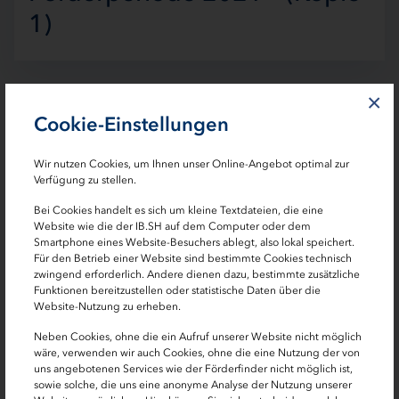
1)
×
Cookie-Einstellungen
Wir nutzen Cookies, um Ihnen unser Online-Angebot optimal zur
In diesem Jahr werden die ersten konkreten Vorschläge
Verfügung zu stellen.
der Europäischen Kommission zur Ausgestaltung der
Bei Cookies handelt es sich um kleine Textdateien, die eine
neuen ESF-Förderperiode 2021+ vorgelegt. Im Vorfeld
Website wie die der IB.SH auf dem Computer oder dem
Smartphone eines Website-Besuchers ablegt, also lokal speichert.
können Sie, im Rahmen eines öffentlichen
Für den Betrieb einer Website sind bestimmte Cookies technisch
Konsultationsprozesses, Ihre Standpunkte und Ideen
zwingend erforderlich. Andere dienen dazu, bestimmte zusätzliche
einbringen. Den dazugehörigen Fragebogen hat die
Funktionen bereitzustellen oder statistische Daten über die
Website-Nutzung zu erheben.
Europäische Kommission unter
ec.europa.eu/info/consultations/public-consultation-eu-
Neben Cookies, ohne die ein Aufruf unserer Website nicht möglich
funds-area-cohesion_de
veröffentlicht.
wäre, verwenden wir auch Cookies, ohne die eine Nutzung der von
uns angebotenen Services wie der Förderfinder nicht möglich ist,
sowie solche, die uns eine anonyme Analyse der Nutzung unserer
Nutzen Sie daher die Möglichkeit, um an der Gestaltung