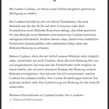
Wir nutzen Cookies, um Ihnen unser Online-Angebot optimal zur
Verfügung zu stellen.
Beispiel einer solchen Phishing Mail
:
Bei Cookies handelt es sich um kleine Textdateien, die eine
Website wie die der IB.SH auf dem Computer oder dem
Sehr geehrter Max Mustermann,
Smartphone eines Website-Besuchers ablegt, also lokal speichert.
Für den Betrieb einer Website sind bestimmte Cookies technisch
die Investitionsbank Schleswig-Holstein (IB.SH) hat Ihnen
zwingend erforderlich. Andere dienen dazu, bestimmte zusätzliche
im Auftrag des Landes Schleswig-Holstein und der
Funktionen bereitzustellen oder statistische Daten über die
Website-Nutzung zu erheben.
Bundesrepublik Deutschland, Corona Soforthilfen in
Form eines Zuschusses zur Überwindung der
Neben Cookies, ohne die ein Aufruf unserer Website nicht möglich
wäre, verwenden wir auch Cookies, ohne die eine Nutzung der von
existenzbedrohlichen Lage und eines
uns angebotenen Services wie der Förderfinder nicht möglich ist,
Liquiditätsengpasses im Zusammenhang mit dem
sowie solche, die uns eine anonyme Analyse der Nutzung unserer
Ausbruch von COVID-19 ausgezahlt. Mit diesem
Website ermöglichen. Hier können Sie sich entscheiden, welche
Cookies Sie zulassen wollen. Ihre Cookie-Einstellungen können Sie
Schreiben möchten wir Ihnen folgendes übermitteln:
jederzeit ändern oder Ihre Zustimmung mit Wirkung für die Zukunft
widerrufen.
Eine Bescheinigung zur Vorlage beim Finanzamt
Weitere Informationen zu Cookies finden Sie in unseren
Unabhängig von Kontrollmitteilungen an die
Datenschutzhinweisen
.
Finanzämter von Amts wegen sind Sie verpflichtet, Ihrem