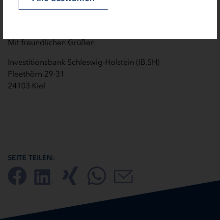
Bitte senden Sie die Antwort, sowie die ausgefüllte
Bescheinigung an: corona-zuschuss@ib-sh.de.com
Mit freundlichen Grüßen
Investitionsbank Schleswig-Holstein (IB.SH)
Fleethörn 29-31
24103 Kiel
SEITE TEILEN: