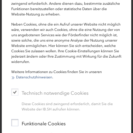
zwingend erforderlich. Andere dienen dazu, bestimmte zusätzliche
den Veranstaltenden dabei auch der interdisziplinäre
Funktionen bereitzustellen oder statistische Daten über die
Austausch zwischen Wissenschaft, Wirtschaft, Verbänden
Website-Nutzung zu erheben.
und Politik.
Neben Cookies, ohne die ein Aufruf unserer Website nicht möglich
wäre, verwenden wir auch Cookies, ohne die eine Nutzung der von
Speaker auf dem Kongress waren unter anderem
uns angebotenen Services wie der Förderfinder nicht möglich ist,
Matthias Boxberger, Vorstandsvorsitzender der Avacon
sowie solche, die uns eine anonyme Analyse der Nutzung unserer
AG, der unter anderem über die Möglichkeiten und
Website ermöglichen. Hier können Sie sich entscheiden, welche
Cookies Sie zulassen wollen. Ihre Cookie-Einstellungen können Sie
Grenzen von Wärmenetzen sprach. Dr. Christine Bertram,
jederzeit ändern oder Ihre Zustimmung mit Wirkung für die Zukunft
Sustainable Finance Beauftragte der IB.SH, gab mit ihrem
widerrufen.
Vortrag einen Einblick in die Nachhaltige Transformation
Weitere Informationen zu Cookies finden Sie in unseren
als gemeinsame Herausforderung für die Kredit- und
Datenschutzhinweisen
.
Immobilienwirtschaft und thematisierte den Dreiklang
aus Gebäudebestand, Wärmeversorgung und
Technisch notwendige Cookies
Kreislaufwirtschaft als Schlüssel zur Erreichung der
Nachhaltigkeitsziele. Erik Brauer, Leiter IB.SH Energie,
Diese Cookies sind zwingend erforderlich, damit Sie die
Website der IB.SH aufrufen können.
Umwelt und Infrastruktur, moderierte Veranstaltungen zur
norddeutschen Strategie zur Klimaneutralität sowie zu
Funktionale Cookies
Nahwärmenetzen im Quartierszusammenhang. Er
betont: „Oft ist es sinnvoll, ganze Quartiere statt