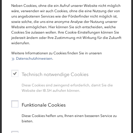
auszurichten.
Neben Cookies, ohne die ein Aufruf unserer Website nicht möglich
wäre, verwenden wir auch Cookies, ohne die eine Nutzung der von
Das Schulzentrum Altenholz in Rendsburg-Eckernförde
uns angebotenen Services wie der Förderfinder nicht möglich ist,
sowie solche, die uns eine anonyme Analyse der Nutzung unserer
Das Schulzentrum Altenholz Stift im Kreis Rendsburg-
Website ermöglichen. Hier können Sie sich entscheiden, welche
Eckernförde besteht aus Gymnasium,
Cookies Sie zulassen wollen. Ihre Cookie-Einstellungen können Sie
jederzeit ändern oder Ihre Zustimmung mit Wirkung für die Zukunft
Gemeinschaftsschule, Grundschule, zwei Sporthallen und
widerrufen.
einem Jugendzentrum. Das Schulzentrum der Gemeinde
Altenholz, die selbst nur rund 10.000 Einwohner zählt,
Weitere Informationen zu Cookies finden Sie in unseren
Datenschutzhinweisen
.
besuchen täglich zwischen 1.300 bis 1.400 Schülerinnen
und Schüler im Alter von 6 bis 19 Jahren. Viele kommen
Technisch notwendige Cookies
aus den Umlandgemeinden des Dänischen Wohlds sowie
den nördlichen Stadtteilen Kiels. Bis auf die Grundschule,
Diese Cookies sind zwingend erforderlich, damit Sie die
die 2009 durch einen Neubau ersetzt wurde, sind die
Website der IB.SH aufrufen können.
Schulgebäude 50 Jahre und älter.
Funktionale Cookies
Diese Cookies helfen uns, Ihnen einen besseren Service zu
Die Beratung wird finanziert durch die Europäische
bieten.
Union über die Europäische