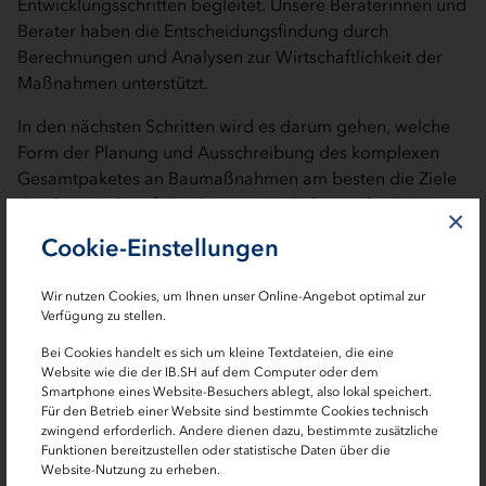
Entwicklungsschritten begleitet. Unsere Beraterinnen und
Berater haben die Entscheidungsfindung durch
Berechnungen und Analysen zur Wirtschaftlichkeit der
Maßnahmen unterstützt.
In den nächsten Schritten wird es darum gehen, welche
Form der Planung und Ausschreibung des komplexen
Gesamtpaketes an Baumaßnahmen am besten die Ziele
der Gemeinde erfüllen können. Im Rahmen der EIAH-
×
Förderung wird das Infrastruktur-Kompetenzzentrum der
Cookie-Einstellungen
IB.SH die erforderlichen Analysen zur
Entscheidungsfindung durchführen, zu Förder- und
Wir nutzen Cookies, um Ihnen unser Online-Angebot optimal zur
Finanzierungsmöglichkeiten beraten und die weitere
Verfügung zu stellen.
Realisierung des Vorhabens begleiten. Das Ziel besteht
Bei Cookies handelt es sich um kleine Textdateien, die eine
darin, durch bedarfsgerechte und nachhaltige Planung
Website wie die der IB.SH auf dem Computer oder dem
und Realisierung das Schulzentrum Altenholz für viele
Smartphone eines Website-Besuchers ablegt, also lokal speichert.
weitere Generationen von Schülerinnen und Schülern zu
Für den Betrieb einer Website sind bestimmte Cookies technisch
zwingend erforderlich. Andere dienen dazu, bestimmte zusätzliche
erhalten und für moderne Formen des Lernens sowie
Funktionen bereitzustellen oder statistische Daten über die
schulischer und außerschulischer Interaktion
Website-Nutzung zu erheben.