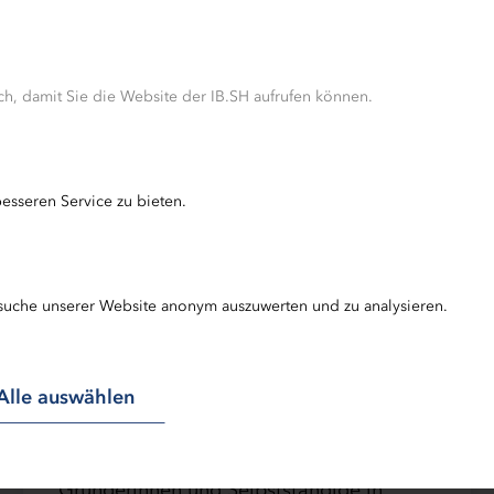
h, damit Sie die Website der IB.SH aufrufen können.
29.06.2026 | News
Rückblick
esseren Service zu bieten.
Unternehmerinnenforum vor
Ort: Erfolgsrezept
Unternehmensnachfolge -
suche unserer Website anonym auszuwerten und zu analysieren.
neue Impulse zum Thema
Nachfolge
Alle auswählen
Beim jüngsten IB.SH-
Unternehmerinnenforum vor Ort am 3.
Juni 2026 kamen Unternehmerinnen,
Gründerinnen und Selbstständige in