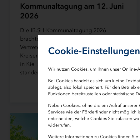
Kommunaltagung am 12. Juni
2026
Die IB.SH-Kommunaltagung 2026
brachte rund 120 Vertreterinnen und
Vertreter aus Städten, Gemeinden,
Cookie-Einstellungen
Kreisen und kommunalen Verwaltungen
in Kiel zusammen. Im Mittelpunkt
Wir nutzen Cookies, um Ihnen unser Online-A
standen aktuelle…
Bei Cookies handelt es sich um kleine Textd
ablegt, also lokal speichert. Für den Betrie
Funktionen bereitzustellen oder statistische
Neben Cookies, ohne die ein Aufruf unserer
Services wie der Förderfinder nicht möglich 
entscheiden, welche Cookies Sie zulassen wol
widerrufen.
Weitere Informationen zu Cookies finden Sie