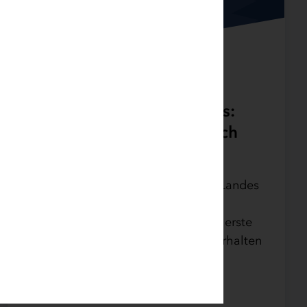
29.06.2026 | News
Kommunaler Wärmefonds:
Erste Förderung fließt nach
Husum
Der von der IB.SH im Auftrag des Landes
Schleswig-Holstein verwaltete
Kommunale Wärmefonds entfaltet erste
Wirkung: Die Stadtwerke Husum erhalten
152.000 Euro für die Vorbereitung
eines…