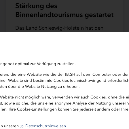
Stärkung des
Binnenlandtourismus gestartet
Das Land Schleswig-Holstein hat den
dritten Förderaufruf der Förderrichtlinie
zur Stärkung des Binnenlandtourismus
veröffentlicht. Kommunen, öffentliche
Einrichtungen und weitere
ngebot optimal zur Verfügung zu stellen.
Antragsberechtigte…
ateien, die eine Website wie die der IB.SH auf dem Computer oder d
b einer Website sind bestimmte Cookies technisch zwingend erforderlic
 Daten über die Website-Nutzung zu erheben.
 Website nicht möglich wäre, verwenden wir auch Cookies, ohne die 
ist, sowie solche, die uns eine anonyme Analyse der Nutzung unserer
len. Ihre Cookie-Einstellungen können Sie jederzeit ändern oder Ihr
 in unseren
Datenschutzhinweisen
.