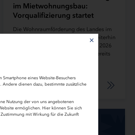
im Mietwohnungsbau:
Vorqualifizierung startet
Die Wohnraumförderung des Landes im
Bereich Mietwohnungsbau wird weiterhin
×
stark nachgefragt. Die für das Jahr 2026
vorgesehenen Fördermittel sind bereits
vollständig konkreten
Wohnungsbauprojekten…
em Smartphone eines Website-Besuchers
h. Andere dienen dazu, bestimmte zusätzliche
eine Nutzung der von uns angebotenen
 Website ermöglichen. Hier können Sie sich
e Zustimmung mit Wirkung für die Zukunft