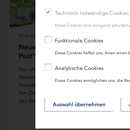
Technisch notwendige Cookies
Diese Cookies sind zwingend erforderlic
29.06.2026 | News
Funktionale Cookies
Neues Leben in der „Alten
Diese Cookies helfen uns, Ihnen einen b
Post“ in Schenefeld
Analytische Cookies
Das ehemalige Postverteilzentrum samt
Nebengebäude in Schenefeld, Kreis
Diese Cookies ermöglichen uns, die Be
Pinneberg, wird umgebaut und erweitert.
Am Dienstag, dem 5. Mai 2026, erfolgte
das Richtfest für das Bauprojekt des…
Auswahl übernehmen