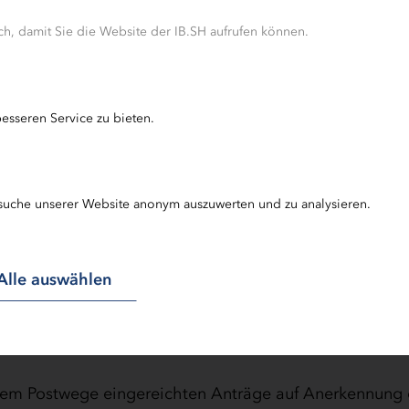
2 zu § 9 Abs. 2 BilFVO zu entnehmen.
h, damit Sie die Website der IB.SH aufrufen können.
mit Antragstellung fällig wird und die Zahlung daher be
ine eindeutige Zuordnung Ihrer Zahlung zu Ihrem Antr
die Angabe des Titels der Veranstaltung im Verwendu
bühren entnehmen Sie bitte unserem "Merkblatt zur
esseren Service zu bieten.
ngsveranstaltungen" im Downloads-Bereich.
suche unserer Website anonym auszuwerten und zu analysieren.
 personenbezogener Daten durch die IB.SH finden Sie u
 Den für die Investitionsbank Schleswig-Holstein zust
Alle auswählen
ie unter
datenschutzbeauftragter[at]ib-sh.de
.
f dem Postwege eingereichten Anträge auf Anerkennung 