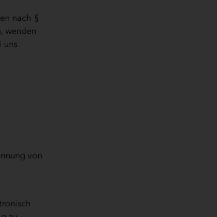
gen nach §
n, wenden
i uns
g
kennung von
tronisch
ag zu