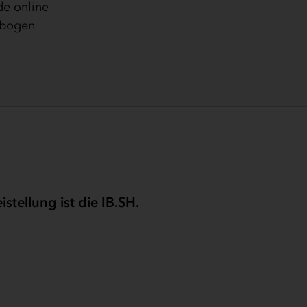
de online
kbogen
tellung ist die IB.SH.