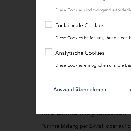
Höhe der Gebühren sind der Anlage 
Diese Cookies sind zwingend erforderlic
Bitte beachten Sie, dass die Gebühr 
des Antrages nachzuweisen ist. Um e
Funktionale Cookies
vornehmen zu können, bitten wir um 
der Überweisung. Näheres zu den Ge
Diese Cookies helfen uns, Ihnen einen b
Anerkennung von Bildungsfreistellu
Analytische Cookies
Datenschutz
Diese Cookies ermöglichen uns, die Be
Informationen über die Verarbeitung
www.ib-sh.de/datenschutzinformation.
Auswahl übernehmen
Datenschutzbeauftragten erreichen S
Ihre Online-Möglichkeiten
Für Ihre bislang per E-Mail oder au