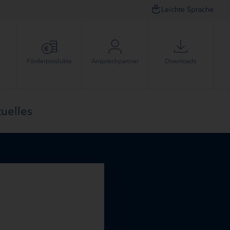
Leichte Sprache
Förder­produkte
Ansprech­partner
Downloads
uelles
n