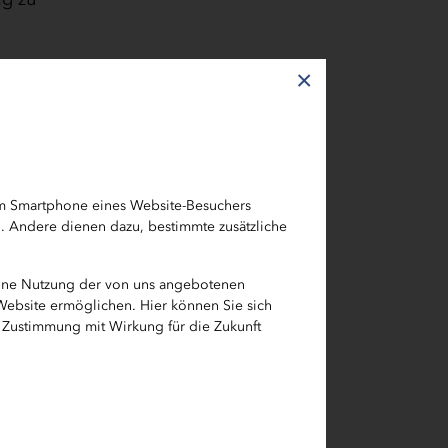
×
se Frist
. Bitte
em Smartphone eines Website-Besuchers
h. Andere dienen dazu, bestimmte zusätzliche
beitgeber
eine Nutzung der von uns angebotenen
Eine
 Website ermöglichen. Hier können Sie sich
e Zustimmung mit Wirkung für die Zukunft
lFVO). Die