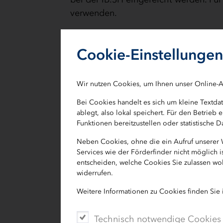
verwenden.
Antragsfrist
Cookie-Einstellungen
Der Antrag soll der IB.SH spätestens
gilt auch für Wiederholungsanträge.
Wir nutzen Cookies, um Ihnen unser Online-A
Ausnahmsweise ist eine Verkürzung d
Bei Cookies handelt es sich um kleine Textd
nehmen Sie unbedingt Kontakt mit un
ablegt, also lokal speichert. Für den Betrie
Die Antragsfristen haben den Hinter
Funktionen bereitzustellen oder statistische
in der Regel 6 Wochen vor Beginn ein
Neben Cookies, ohne die ein Aufruf unserer
Bildungsfreistellung beanspruchen w
Services wie der Förderfinder nicht möglich 
rückwirkende Anerkennung ist in jed
entscheiden, welche Cookies Sie zulassen wol
widerrufen.
Weitere Informationen zu Cookies finden Sie
Gebühren
Das Land Schleswig-Holstein erhebt 
Technisch notwendige Cookies