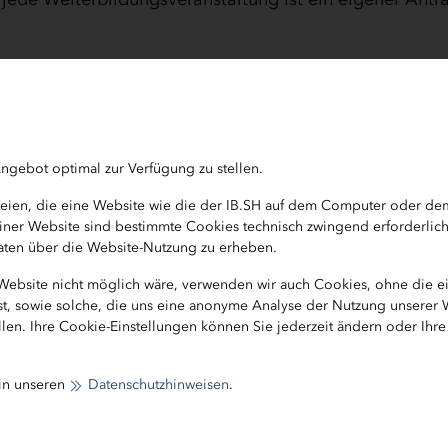
 10 Wochen vor Beginn der Veranstaltung vorliegen. Die
ngebot optimal zur Verfügung zu stellen.
er Antragsfrist bei entsprechender Begründung möglich
ateien, die eine Website wie die der IB.SH auf dem Computer oder d
s auf.
b einer Website sind bestimmte Cookies technisch zwingend erforderlic
grund, dass Beschäftigte nach § 7 Abs. 1 WBG ihren Ar
 Daten über die Website-Nutzung zu erheben.
er Veranstaltung zu informieren haben, dass sie
 Website nicht möglich wäre, verwenden wir auch Cookies, ohne die 
ollen und dabei die Anerkennung nachweisen müssen. 
ist, sowie solche, die uns eine anonyme Analyse der Nutzung unserer
em Fall ausgeschlossen.
len. Ihre Cookie-Einstellungen können Sie jederzeit ändern oder Ihr
 in unseren
Datenschutzhinweisen
.
Gebühren nach § 9 Bildungsfreistellungsverordnung (Bi