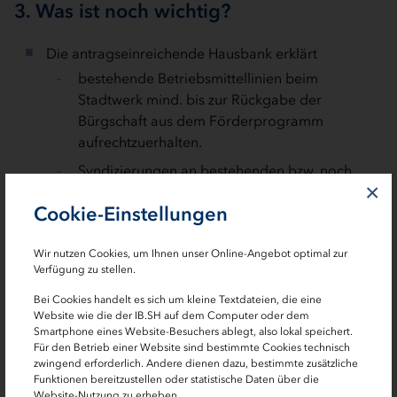
3. Was ist noch wichtig?
Die antragseinreichende Hausbank erklärt
bestehende Betriebsmittellinien beim
Stadtwerk mind. bis zur Rückgabe der
Bürgschaft aus dem Förderprogramm
aufrechtzuerhalten.
Syndizierungen an bestehenden bzw. noch
×
entstehenden Forderungen gegenüber dem
Cookie-Einstellungen
Stadtwerk nur mit vorheriger Zustimmung der
IB.SH vorzunehmen.
Wir nutzen Cookies, um Ihnen unser Online-Angebot optimal zur
Die neu beantragte Linie aus dem
Verfügung zu stellen.
Förderprogramm von bestehenden Linien zu
Bei Cookies handelt es sich um kleine Textdateien, die eine
trennen.
Website wie die der IB.SH auf dem Computer oder dem
bestehende Sicherheiten ranganschließend für
Smartphone eines Website-Besuchers ablegt, also lokal speichert.
Für den Betrieb einer Website sind bestimmte Cookies technisch
das Förderprogramm zur Verfügung zu stellen.
zwingend erforderlich. Andere dienen dazu, bestimmte zusätzliche
Funktionen bereitzustellen oder statistische Daten über die
Das antragsberechtigte Stadtwerk erklärt unter
Website-Nutzung zu erheben.