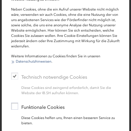
anderem,
Neben Cookies, ohne die ein Aufruf unserer Website nicht möglich
dass Entnahmen von Gesellschaftern bzw.
wäre, verwenden wir auch Cookies, ohne die eine Nutzung der von
Gewinn- und Dividendenausschüttungen
uns angebotenen Services wie der Förderfinder nicht möglich ist,
sowie solche, die uns eine anonyme Analyse der Nutzung unserer
(letztere nur, soweit gesetzlich nicht
Website ermöglichen. Hier können Sie sich entscheiden, welche
vorgeschrieben) sowie die Gewährung von
Cookies Sie zulassen wollen. Ihre Cookie-Einstellungen können Sie
Darlehen an Gesellschafter ebenso wie die
jederzeit ändern oder Ihre Zustimmung mit Wirkung für die Zukunft
widerrufen.
Rückführung von deren Gesellschafterdarlehen
ab dem Zeitpunkt des Abschlusses der Bar-
Weitere Informationen zu Cookies finden Sie in unseren
Aval-Linie nicht vorgenommen werden. Dies
Datenschutzhinweisen
.
gilt auch für bereits gefasste Gewinn- und
Dividendenausschüttungsbeschlüsse. Der
Technisch notwendige Cookies
Ausschluss nach den Sätzen 1 und 2 gilt nicht
Diese Cookies sind zwingend erforderlich, damit Sie die
für Zahlungen, die im Konzernverbund des
Website der IB.SH aufrufen können.
Darlehensnehmers verbleiben.
dass der kommunale Gesellschafter zum
Funktionale Cookies
Zeitpunkt des Vertragsabschlusses unmittelbar
Diese Cookies helfen uns, Ihnen einen besseren Service zu
/ mittelbar die Mehrheit der Kapitalanteile und
bieten.
der Stimmrechte am Darlehensnehmer hält.