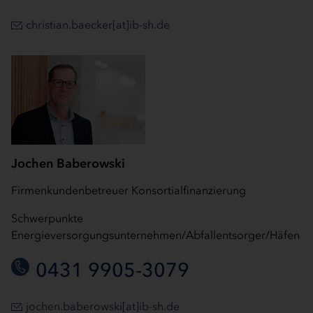
christian.baecker[at]ib-sh.de
Jochen Baberowski
Firmenkundenbetreuer Konsortialfinanzierung
Schwerpunkte
Energieversorgungsunternehmen/Abfallentsorger/Häfen
0431 9905-3079
jochen.baberowski[at]ib-sh.de