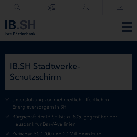
Menü überspringen
IB.SH Stadtwerke-
Schutzschirm
Unterstützung von mehrheitlich öffentlichen
Energieversorgern in SH
Bürgschaft der IB.SH bis zu 80% gegenüber der
Hausbank für Bar-/Avallinien
Zwischen 500.000 und 20 Millionen Euro