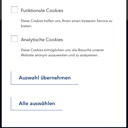
Funktionale Cookies
Diese Cookies helfen uns, Ihnen einen besseren Service zu
bieten.
Downloads
Analytische Cookies
Diese Cookies ermöglichen uns, die Besuche unserer
Website anonym auszuwerten und zu analysieren.
Richtlinie
Auswahl übernehmen
zur Zeit ist keine Antragstellung möglich.
Auszahlungsantrag
Alle auswählen
Halbjährliche Meldung