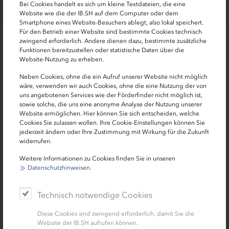
Bei Cookies handelt es sich um kleine Textdateien, die eine
Website wie die der IB.SH auf dem Computer oder dem
Smartphone eines Website-Besuchers ablegt, also lokal speichert.
Für den Betrieb einer Website sind bestimmte Cookies technisch
zwingend erforderlich. Andere dienen dazu, bestimmte zusätzliche
Bei Fragen hilft
Funktionen bereitzustellen oder statistische Daten über die
Website-Nutzung zu erheben.
Neben Cookies, ohne die ein Aufruf unserer Website nicht möglich
wäre, verwenden wir auch Cookies, ohne die eine Nutzung der von
uns angebotenen Services wie der Förderfinder nicht möglich ist,
sowie solche, die uns eine anonyme Analyse der Nutzung unserer
Website ermöglichen. Hier können Sie sich entscheiden, welche
Cookies Sie zulassen wollen. Ihre Cookie-Einstellungen können Sie
jederzeit ändern oder Ihre Zustimmung mit Wirkung für die Zukunft
widerrufen.
Ragna Carstens
Weitere Informationen zu Cookies finden Sie in unseren
Sachbearbeiterin Zuschussprogramme
Datenschutzhinweisen
.
0431 9905-2745
Technisch notwendige Cookies
Diese Cookies sind zwingend erforderlich, damit Sie die
ragna.carstens[at]ib-sh.de
Website der IB.SH aufrufen können.