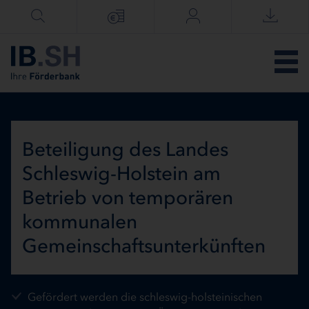
Menü überspringen
Beteiligung des Landes
Schleswig-Holstein am
Betrieb von temporären
kommunalen
Gemeinschaftsunterkünften
Gefördert werden die schleswig-holsteinischen