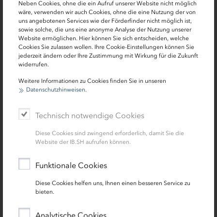
Neben Cookies, ohne die ein Aufruf unserer Website nicht möglich
wäre, verwenden wir auch Cookies, ohne die eine Nutzung der von
uns angebotenen Services wie der Förderfinder nicht möglich ist,
sowie solche, die uns eine anonyme Analyse der Nutzung unserer
Website ermöglichen. Hier können Sie sich entscheiden, welche
Cookies Sie zulassen wollen. Ihre Cookie-Einstellungen können Sie
jederzeit ändern oder Ihre Zustimmung mit Wirkung für die Zukunft
widerrufen.
Weitere Informationen zu Cookies finden Sie in unseren
Datenschutzhinweisen
.
Immer aktuell informiert mit dem IB.SH-Newsletter
"Mietwohnungsbau"
Technisch notwendige Cookies
Unser Newsletter liefert Ihnen regelmäßig interessante
Informationen zur Förderung und Finanzierung von
Diese Cookies sind zwingend erforderlich, damit Sie die
Website der IB.SH aufrufen können.
Maßnahmen im Mietwohnungsbau und in der sozialen
Wohnraumförderung. Melden Sie sich hier an und
Funktionale Cookies
verpassen Sie keine Neuigkeiten mehr.
Diese Cookies helfen uns, Ihnen einen besseren Service zu
bieten.
zur Newsletter-Anmeldung
Analytische Cookies