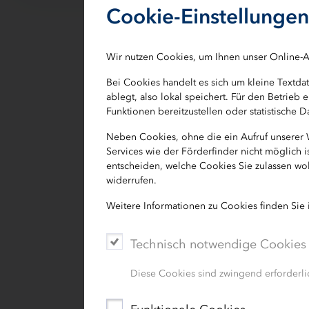
Cookie-Einstellungen
Mit den Sonderfonds bietet d
sichert Veranstalter gegen wi
Wir nutzen Cookies, um Ihnen unser Online-A
ab.
Bei Cookies handelt es sich um kleine Textd
ablegt, also lokal speichert. Für den Betrie
Funktionen bereitzustellen oder statistische
Neben Cookies, ohne die ein Aufruf unserer
Services wie der Förderfinder nicht möglich 
entscheiden, welche Cookies Sie zulassen wol
Sonderfonds des B
widerrufen.
Weitere Informationen zu Cookies finden Sie
Sonderfonds des 
Technisch notwendige Cookies
(Antragsfrist abge
Diese Cookies sind zwingend erforderlic