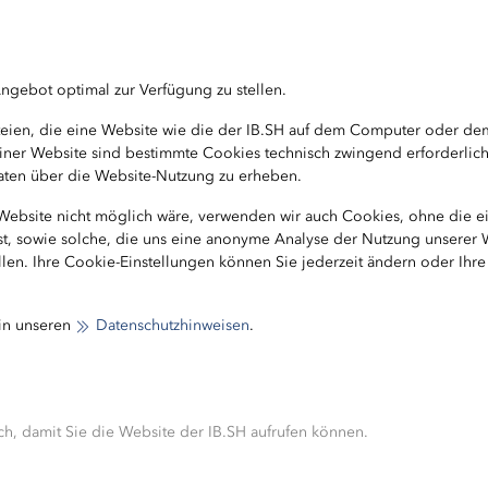
er Bund zusätzliche Entlastungsmaßnahmen 
rtschaftliche Risiken einer coronabedingten
ngebot optimal zur Verfügung zu stellen.
ateien, die eine Website wie die der IB.SH auf dem Computer oder d
b einer Website sind bestimmte Cookies technisch zwingend erforderlic
 Daten über die Website-Nutzung zu erheben.
 Website nicht möglich wäre, verwenden wir auch Cookies, ohne die 
ist, sowie solche, die uns eine anonyme Analyse der Nutzung unserer
len. Ihre Cookie-Einstellungen können Sie jederzeit ändern oder Ihr
undes für Kulturveranstaltungen
 in unseren
Datenschutzhinweisen
.
Bundes für Messen und Ausstellungen
laufen)
h, damit Sie die Website der IB.SH aufrufen können.