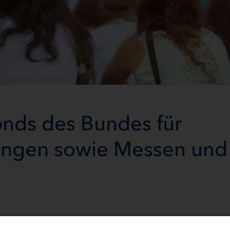
nds des Bundes für
tungen sowie Messen und