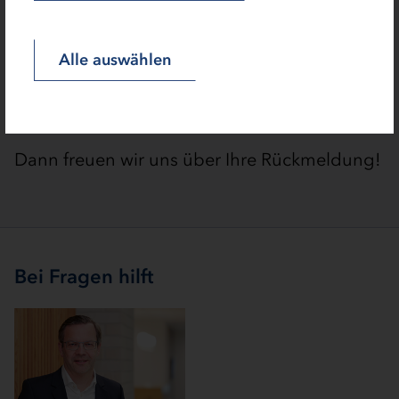
Wollen Sie den IB.SH
Alle auswählen
Wirtschaftlichkeitsrechner in Ihrer täglichen
Praxis nutzen oder haben Sie Interesse an
einer Schulung?
Dann freuen wir uns über Ihre Rückmeldung!
Bei Fragen hilft