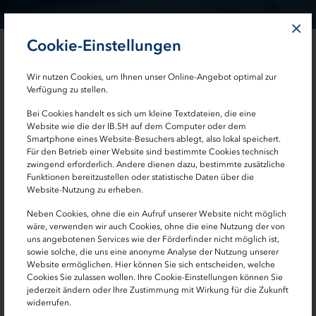
×
Cookie-Einstellungen
Der IB.SH-Wirtschaftlichkeitsrechner hat u.a.
Wir nutzen Cookies, um Ihnen unser Online-Angebot optimal zur
folgende weitere Leistungsmerkmale:
Verfügung zu stellen.
Abbildung von vier Varianten zzgl. einer
Bei Cookies handelt es sich um kleine Textdateien, die eine
Mietvariante mit bis zu drei Teilprojekten je Variante
Website wie die der IB.SH auf dem Computer oder dem
Smartphone eines Website-Besuchers ablegt, also lokal speichert.
Berücksichtigung von Kostensteigerungen im
Für den Betrieb einer Website sind bestimmte Cookies technisch
Zeitablauf (Indexierung)
zwingend erforderlich. Andere dienen dazu, bestimmte zusätzliche
Funktionen bereitzustellen oder statistische Daten über die
Ermittlung von Zielverbräuchen für Heizung und
Website-Nutzung zu erheben.
Strom für verschiedene Gebäudetypen
Neben Cookies, ohne die ein Aufruf unserer Website nicht möglich
Abbildung der Finanzierung der Varianten
wäre, verwenden wir auch Cookies, ohne die eine Nutzung der von
uns angebotenen Services wie der Förderfinder nicht möglich ist,
Möglichkeit zur differenzierten Eingabe von
sowie solche, die uns eine anonyme Analyse der Nutzung unserer
Nutzungskosten bei Partnerschaftsmodellen
Website ermöglichen. Hier können Sie sich entscheiden, welche
Cookies Sie zulassen wollen. Ihre Cookie-Einstellungen können Sie
Begleitung von Vergabeverfahren durch die
jederzeit ändern oder Ihre Zustimmung mit Wirkung für die Zukunft
widerrufen.
Möglichkeit der Auswertung von