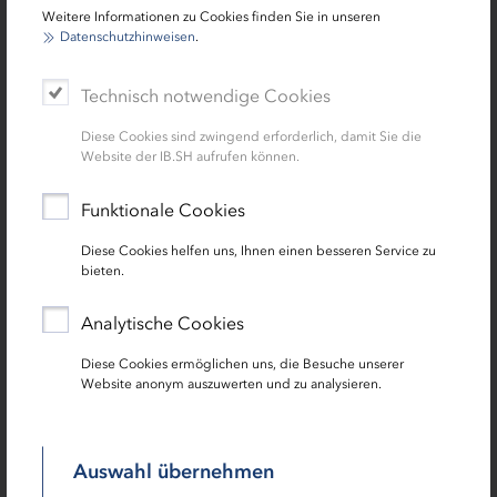
Ausschreibungsergebnissen
Weitere Informationen zu Cookies finden Sie in unseren
Datenschutzhinweisen
.
Berechnung von insgesamt 26 Kennzahlen
Interaktives Handbuch
Technisch notwendige Cookies
Für einen ersten Eindruck finden Sie
hier
das Handbuch .
Diese Cookies sind zwingend erforderlich, damit Sie die
Website der IB.SH aufrufen können.
Kommunen in Schleswig-Holstein können den IB.SH
Wirtschaftlichkeitsrechner auf Basis einer
Funktionale Cookies
Lizenzvereinbarung unbefristet kostenlos nutzen.
Flankierend werden durch das Infrastruktur-
Diese Cookies helfen uns, Ihnen einen besseren Service zu
bieten.
Kompetenzzentrum der IB.SH Schulungen und
individuelle Unterstützung angeboten.
Analytische Cookies
Gerne stellen wir Ihnen den IB.SH
Diese Cookies ermöglichen uns, die Besuche unserer
Wirtschaftlichkeitsrechner unverbindlich vor und
Website anonym auszuwerten und zu analysieren.
erläutern die Funktionalitäten.
Auswahl übernehmen